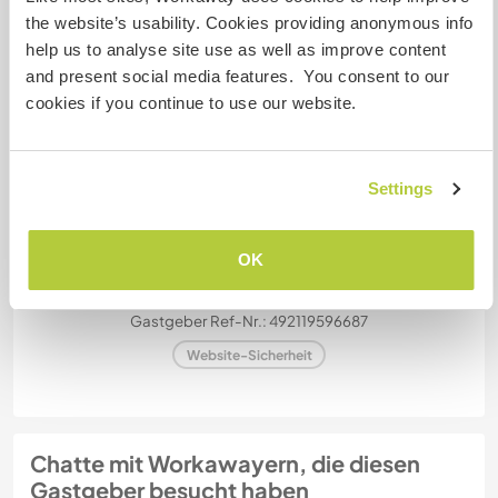
the website’s usability. Cookies providing anonymous info
zwei
help us to analyse site use as well as improve content
and present social media features. You consent to our
cookies if you continue to use our website.
Meine Tiere/Haustiere
Settings
Astrid
OK
Gastgeber Ref-Nr.: 492119596687
Website-Sicherheit
Chatte mit Workawayern, die diesen
Gastgeber besucht haben