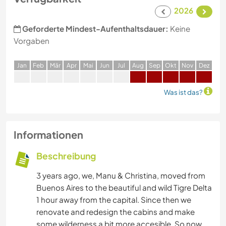
2026
Geforderte Mindest-Aufenthaltsdauer:
Keine
Vorgaben
J
an
F
eb
M
är
A
pr
M
ai
J
un
J
ul
A
ug
S
ep
O
kt
N
ov
D
ez
Was ist das?
Informationen
Beschreibung
3 years ago, we, Manu & Christina, moved from
Buenos Aires to the beautiful and wild Tigre Delta
1 hour away from the capital. Since then we
renovate and redesign the cabins and make
some wilderness a bit more accesible. So now,