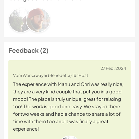
Feedback (2)
27 Feb. 2024
Vom Workawayer (Benedetta) für Host
The experience with Manu and Chri was really nice,
they are a very kind couple that put you in a good
mood! The place is truly unique, great for relaxing
too! The work is good and easy. We stayed there
for two weeks and had a chance to share a lot of
time with them too and it was finally a great
experience!