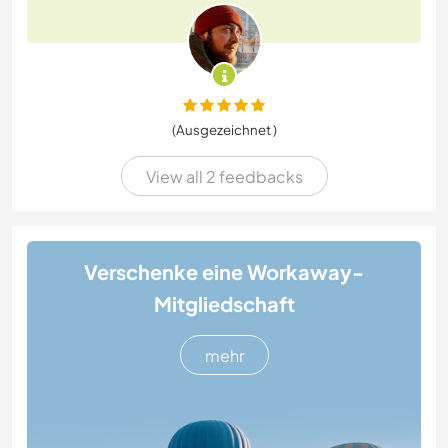
(Ausgezeichnet )
View all 2 feedbacks
Verschenke eine Workaway-
Mitgliedschaft
mehr