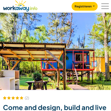
Skip to:
CONTENT
MAIN NAVIGATION
FOOTER
Registrieren
1
/
10
(2)
Come and design, build and live