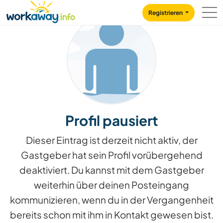
Skip to:
CONTENT
MAIN NAVIGATION
FOOTER
Registrieren
Profil pausiert
Dieser Eintrag ist derzeit nicht aktiv, der
Gastgeber hat sein Profil vorübergehend
deaktiviert. Du kannst mit dem Gastgeber
weiterhin über deinen Posteingang
kommunizieren, wenn du in der Vergangenheit
bereits schon mit ihm in Kontakt gewesen bist.