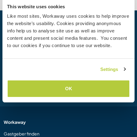
This website uses cookies
Like most sites, Workaway uses cookies to help improve
the website’s usability. Cookies providing anonymous
Dein nächstes Abenteuer beginnt
info help us to analyse site use as well as improve
heute
content and present social media features. You consent
Werde heute Mitglied der Workaway-Community und
to our cookies if you continue to use our website.
erlebe einzigartige Reiseerfahrungen mit mehr als 50.000
Möglichkeiten weltweit.
Settings
Registrieren
OK
Workaway
Gastgeber finden