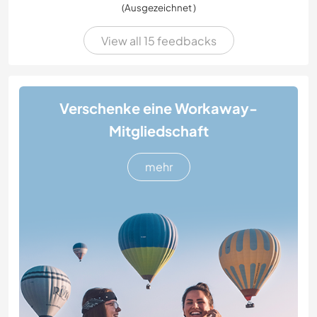
(Ausgezeichnet )
View all 15 feedbacks
Verschenke eine Workaway-
Mitgliedschaft
mehr