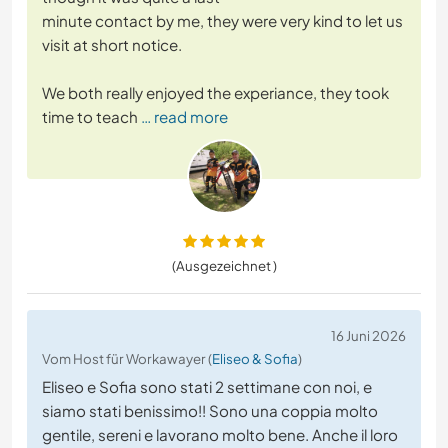
minute contact by me, they were very kind to let us
visit at short notice.
We both really enjoyed the experiance, they took
time to teach
… read more
(Ausgezeichnet )
16 Juni 2026
Vom Host für Workawayer (
Eliseo & Sofia
)
Eliseo e Sofia sono stati 2 settimane con noi, e
siamo stati benissimo!! Sono una coppia molto
gentile, sereni e lavorano molto bene. Anche il loro