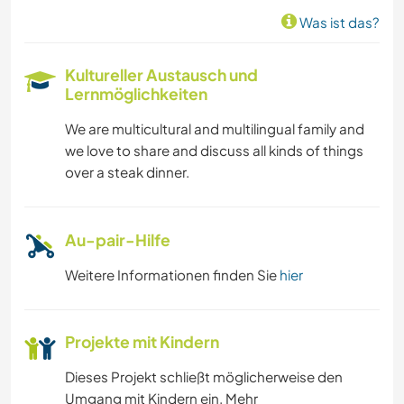
Was ist das?
GARTENARBEITEN
Kultureller Austausch und
ZEICHNEN & MALEN
Lernmöglichkeiten
We are multicultural and multilingual family and
HEIMWERKEN & DIY
we love to share and discuss all kinds of things
over a steak dinner.
KOCHEN & BACKEN
TISCHLERARBEITEN
Au-pair-Hilfe
Weitere Informationen finden Sie
hier
BÜCHER
TIERE
Projekte mit Kindern
OUTDOOR-AKTIVITÄTEN
Dieses Projekt schließt möglicherweise den
Umgang mit Kindern ein. Mehr