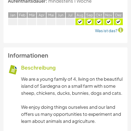
Aufenthaltsdauer:
mindestens 1 Woche
J
an
F
eb
M
är
A
pr
M
ai
J
un
J
ul
A
ug
S
ep
O
kt
N
ov
D
ez
Was ist das?
Informationen
Beschreibung
We are a young family of 4, living on the beautiful
island of Sardegna on a small farm with some
sheep, chickens, ducks, bunnies, dogs and cats.
We enjoy doing things ourselves and our land
offers us many opportunities to experiment and
learn about animals and agriculture.