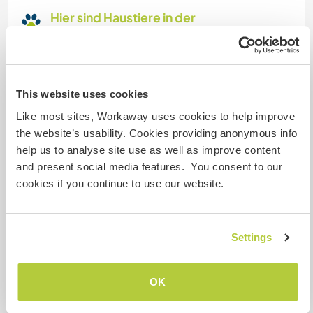
Hier sind Haustiere in der
Regel willkommen
Dieser Gastgeber ist bereit, Reisende mit
Haustieren bei sich aufzunehmen.
This website uses cookies
Like most sites, Workaway uses cookies to help improve
Kapazität - wie viele
the website’s usability. Cookies providing anonymous info
Workawayer maximal
help us to analyse site use as well as improve content
and present social media features. You consent to our
zwei
cookies if you continue to use our website.
Meine Tiere/Haustiere
Settings
Gastgeber Ref-Nr.: 458298732752
OK
Website-Sicherheit