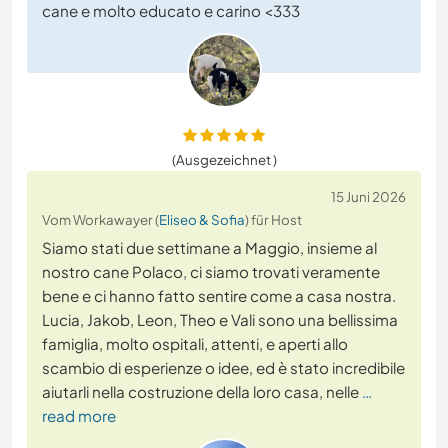
cane e molto educato e carino <333
(Ausgezeichnet )
15 Juni 2026
Vom Workawayer (
Eliseo & Sofia
) für Host
Siamo stati due settimane a Maggio, insieme al
nostro cane Polaco, ci siamo trovati veramente
bene e ci hanno fatto sentire come a casa nostra.
Lucia, Jakob, Leon, Theo e Vali sono una bellissima
famiglia, molto ospitali, attenti, e aperti allo
scambio di esperienze o idee, ed è stato incredibile
aiutarli nella costruzione della loro casa, nelle
…
read more