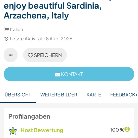
enjoy beautiful Sardinia,
Arzachena, Italy
Italien
Letzte Aktivität : 8 Aug. 2026
SPEICHERN
KONTAKT
ÜBERSICHT
WEITERE BILDER
KARTE
FEEDBACK (
Profilangaben
Host Bewertung
100 %