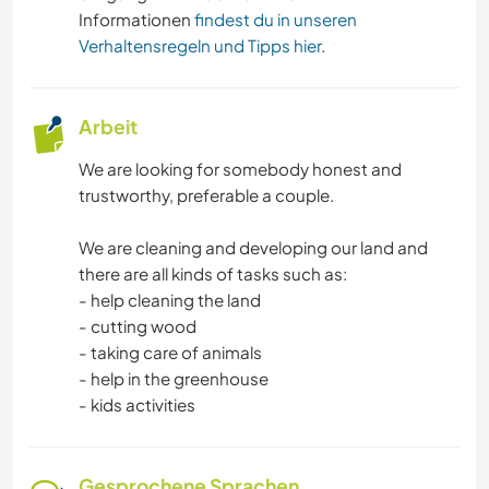
NATUR
Informationen
findest du in unseren
Verhaltensregeln und Tipps hier
.
RADFAHREN
Arbeit
CAMPING
We are looking for somebody honest and
STRAND
trustworthy, preferable a couple.
We are cleaning and developing our land and
there are all kinds of tasks such as:
- help cleaning the land
- cutting wood
- taking care of animals
- help in the greenhouse
- kids activities
Gesprochene Sprachen