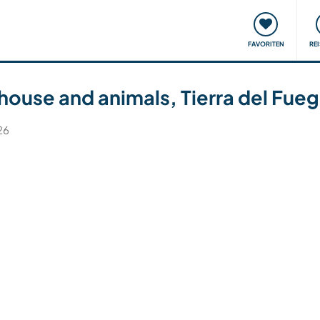
onsweise
Treffen & Veranstaltungen
Reisen & Lernen
FAVORITEN
RE
house and animals, Tierra del Fue
26