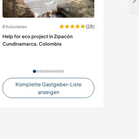
Help around our family home near El Bolson, Argentina
(28)
Kolumbien
Japan
Help for eco project in Zipacón
Help our local
Cundinamarca, Colombia
our campsite on
Komplette Gastgeber-Liste
anzeigen