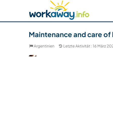
Skip to:
CONTENT
MAIN NAVIGATION
FOOTER
Host finden
Reisepartner finden
Funkti
Sicherheit
Maintenance and care of 
Argentinien
Letzte Aktivität : 16 März 20