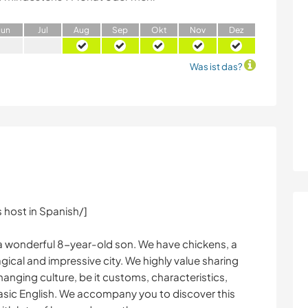
J
un
J
ul
A
ug
S
ep
O
kt
N
ov
D
ez
Was ist das?
 host in Spanish/]
e a wonderful 8-year-old son. We have chickens, a
agical and impressive city. We highly value sharing
anging culture, be it customs, characteristics,
basic English. We accompany you to discover this