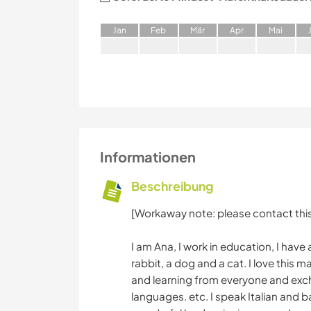
J
an
F
eb
M
är
A
pr
M
ai
Informationen
Beschreibung
[Workaway note: please contact this
I am Ana, I work in education, I hav
rabbit, a dog and a cat. I love this m
and learning from everyone and exch
languages. etc. I speak Italian and 