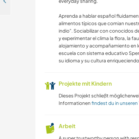
Come join us in our permaculture paradise in Catamarca, Argentina
everyday sharing.
Aprenda a hablar español fluidamen
alimentos típicos que comian nuestro
indio". Sociabilizar con conocidos de
y experimentar el clima la flora, la fa
alojamiento y acompañamiento en lo 
escuela con sistema educativo Sper
su idioma y su cultura enriqueciendo
Projekte mit Kindern
Dieses Projekt schließt möglicherwe
Informationen
findest du in unseren
Arbeit
A super trustworthy person with re