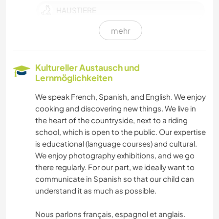
HAUSTIERE
mehr
SPRACHEN
KOCHEN & BACKEN
Kultureller Austausch und
Lernmöglichkeiten
FOTOGRAFIE
We speak French, Spanish, and English. We enjoy
cooking and discovering new things. We live in
BÜCHER
the heart of the countryside, next to a riding
school, which is open to the public. Our expertise
TIERE
is educational (language courses) and cultural.
We enjoy photography exhibitions, and we go
there regularly. For our part, we ideally want to
communicate in Spanish so that our child can
understand it as much as possible.
Nous parlons français, espagnol et anglais.