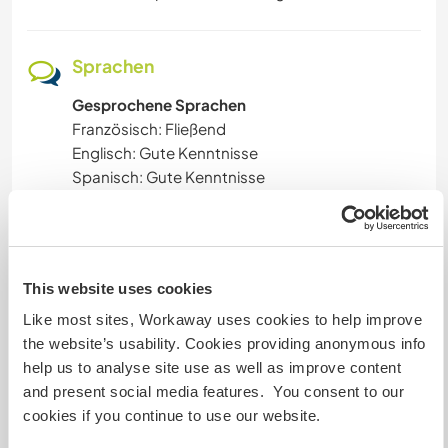
Sprachen
Gesprochene Sprachen
Französisch: Fließend
Englisch: Gute Kenntnisse
Spanisch: Gute Kenntnisse
Russisch: Grundkenntnisse
Dieser Gastgeber bietet Sprachaustausch an
Notre idée est justement un échange
This website uses cookies
Like most sites, Workaway uses cookies to help improve
the website’s usability. Cookies providing anonymous info
help us to analyse site use as well as improve content
and present social media features. You consent to our
Unterkunft
cookies if you continue to use our website.
We offer a furnished room in a detached house