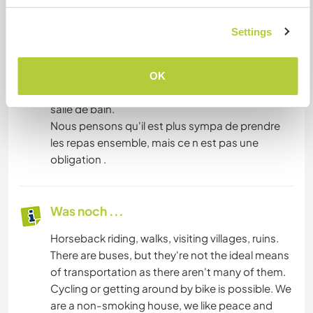
with a garden. We share a bathroom. We think
it's nicer to eat together, but it's not a
Settings
requirement.
Nous proposons une chambre meublée, dans
OK
une maison individuelle avec jardin. Partage de la
salle de bain.
Nous pensons qu'il est plus sympa de prendre
les repas ensemble, mais ce n est pas une
obligation .
Was noch ...
Horseback riding, walks, visiting villages, ruins.
There are buses, but they're not the ideal means
of transportation as there aren't many of them.
Cycling or getting around by bike is possible. We
are a non-smoking house, we like peace and