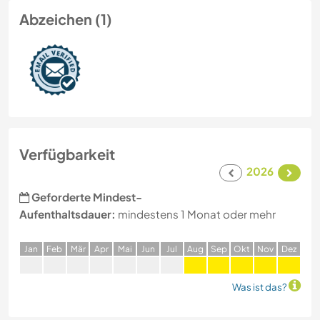
Abzeichen (1)
Verfügbarkeit
2026
Geforderte Mindest-
Aufenthaltsdauer:
mindestens 1 Monat oder mehr
J
an
F
eb
M
är
A
pr
M
ai
J
un
J
ul
A
ug
S
ep
O
kt
N
ov
D
ez
Was ist das?