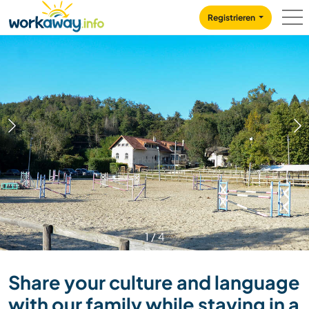
Skip to:
CONTENT
MAIN NAVIGATION
FOOTER
Registrieren
1
/
4
Share your culture and language
with our family while staying in a