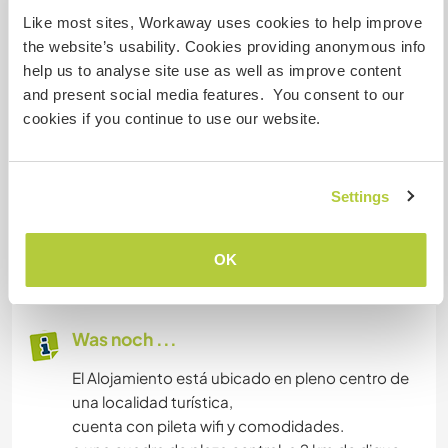
Like most sites, Workaway uses cookies to help improve
the website’s usability. Cookies providing anonymous info
Unterkunft
help us to analyse site use as well as improve content
and present social media features. You consent to our
Accommodation is in a shared room with a
cookies if you continue to use our website.
private bathroom for volunteers.
It has permanent hot water and wifi with internet.
El alojamiento es en una habitación compartida
Settings
con baño privado destinado al voluntariado.
tiene agua caliente permanente y wifi con
OK
internet.
Was noch ...
El Alojamiento está ubicado en pleno centro de
una localidad turística,
cuenta con pileta wifi y comodidades.