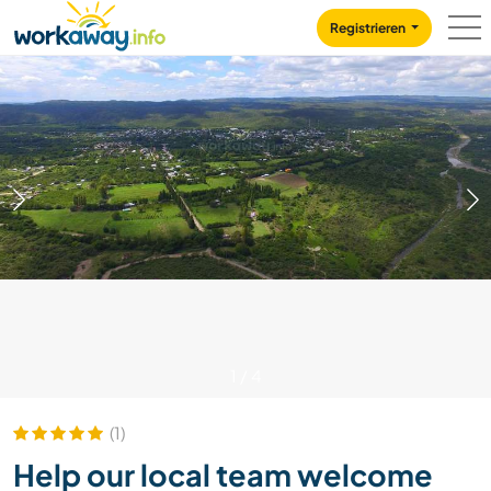
Skip to:
CONTENT
MAIN NAVIGATION
FOOTER
Registrieren
1
/
4
(1)
Help our local team welcome