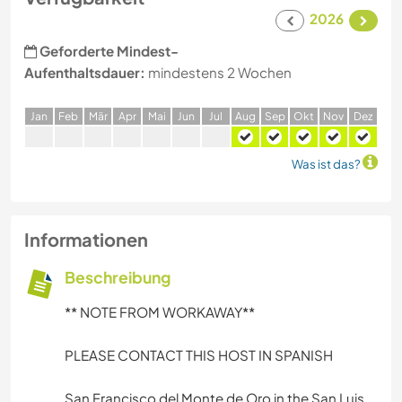
2026
Geforderte Mindest-
Aufenthaltsdauer:
mindestens 2 Wochen
J
an
F
eb
M
är
A
pr
M
ai
J
un
J
ul
A
ug
S
ep
O
kt
N
ov
D
ez
Was ist das?
Informationen
Beschreibung
** NOTE FROM WORKAWAY**
PLEASE CONTACT THIS HOST IN SPANISH
San Francisco del Monte de Oro in the San Luis