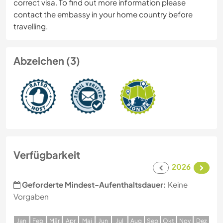
correct visa. To find out more information please
contact the embassy in your home country before
travelling.
Abzeichen (3)
Verfügbarkeit
2026
Geforderte Mindest-Aufenthaltsdauer:
Keine
Vorgaben
J
an
F
eb
M
är
A
pr
M
ai
J
un
J
ul
A
ug
S
ep
O
kt
N
ov
D
ez