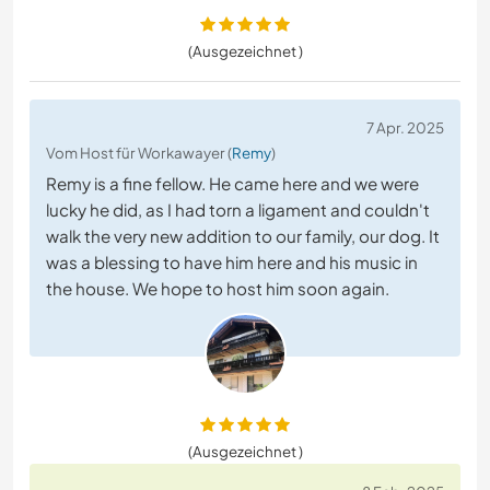
(Ausgezeichnet )
7 Apr. 2025
Vom Host für Workawayer (
Remy
)
Remy is a fine fellow. He came here and we were
lucky he did, as I had torn a ligament and couldn't
walk the very new addition to our family, our dog. It
was a blessing to have him here and his music in
the house. We hope to host him soon again.
(Ausgezeichnet )