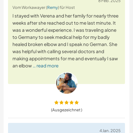
8 Feb. 2025
Vom Workawayer (
Remy
) für Host
I stayed with Verena and her family for nearly three
weeks after she reached out to me last minute. It
was a wonderful experience. I was traveling alone
to Germany to seek medical help for my badly
healed broken elbow and I speak no German. She
was helpful with calling several doctors and
making appointments for me and eventually I saw
an elbow
… read more
(Ausgezeichnet )
4 Jan. 2025