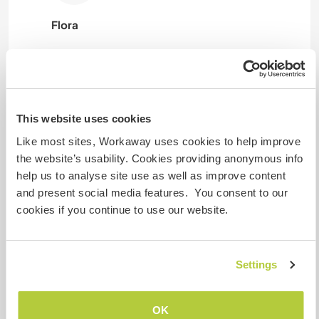
Flora
Gastgeber Ref-Nr.: 354941694972
Website-Sicherheit
This website uses cookies
Like most sites, Workaway uses cookies to help improve
the website’s usability. Cookies providing anonymous info
Chatte mit Workawayern, die diesen
help us to analyse site use as well as improve content
Gastgeber besucht haben
and present social media features. You consent to our
cookies if you continue to use our website.
Settings
Feedback (8)
OK