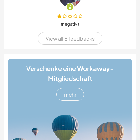
(negativ )
View all 8 feedbacks
Verschenke eine Workaway-
Mitgliedschaft
mehr