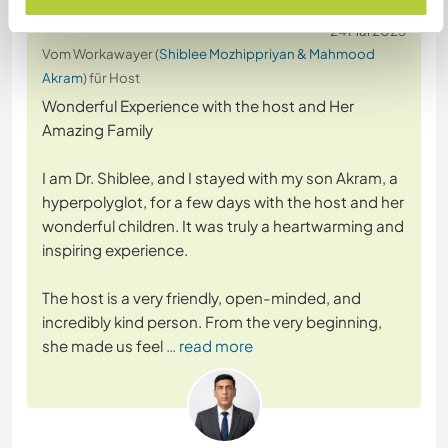
24 Mai 2025
Vom Workawayer (
Shiblee Mozhippriyan & Mahmood
Akram
) für Host
Wonderful Experience with the host and Her
Amazing Family
I am Dr. Shiblee, and I stayed with my son Akram, a
hyperpolyglot, for a few days with the host and her
wonderful children. It was truly a heartwarming and
inspiring experience.
The host is a very friendly, open-minded, and
incredibly kind person. From the very beginning,
she made us feel
… read more