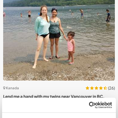
3)
(26)
Kanada
Lend me a hand with my twins near Vancouver in BC,
E
Canada
i