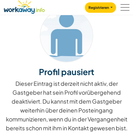
Skip to:
CONTENT
MAIN NAVIGATION
FOOTER
Registrieren
Profil pausiert
Dieser Eintrag ist derzeit nicht aktiv, der
Gastgeber hat sein Profil vorübergehend
deaktiviert. Du kannst mit dem Gastgeber
weiterhin über deinen Posteingang
kommunizieren, wenn du in der Vergangenheit
bereits schon mit ihm in Kontakt gewesen bist.