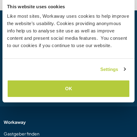
This website uses cookies
Like most sites, Workaway uses cookies to help improve
the website’s usability. Cookies providing anonymous
Dein nächstes Abenteuer beginnt
info help us to analyse site use as well as improve
heute
content and present social media features. You consent
Werde heute Mitglied der Workaway-Community und
to our cookies if you continue to use our website.
erlebe einzigartige Reiseerfahrungen mit mehr als 50.000
Möglichkeiten weltweit.
Settings
Registrieren
OK
Workaway
Gastgeber finden