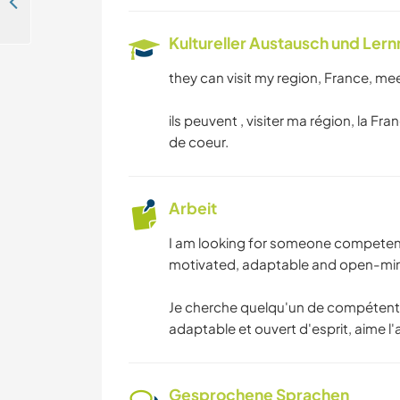
Join us in the adventure on our beautiful horse farm in Haute-Marne, France
CAMPING
Kultureller Austausch und Ler
they can visit my region, France, mee
ils peuvent , visiter ma région, la Fr
de coeur.
Arbeit
I am looking for someone competent 
motivated, adaptable and open-mind
Je cherche quelqu'un de compétent e
adaptable et ouvert d'esprit, aime l'
Gesprochene Sprachen