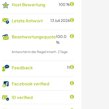
Host Bewertung
100 %
Letzte Antwort
13 Juli 2026
Beantwortungsquote
100.0
%
Antwortet in der Regel innerh. 2 Tage
Feedback
11
Facebook verified
ID verified