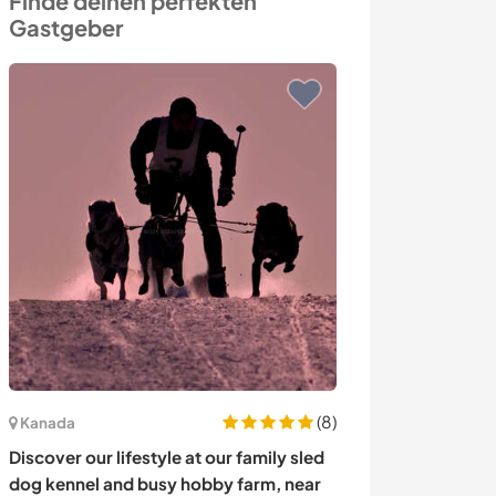
Finde deinen perfekten
Gastgeber
(8)
Deutschland
Kanada
Live surrounded
Discover our lifestyle at our family sled
near the Baltic 
dog kennel and busy hobby farm, near