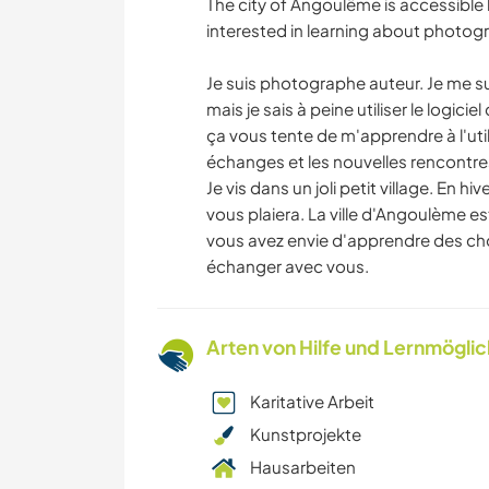
The city of Angoulême is accessible 
interested in learning about photog
Je suis photographe auteur. Je me s
mais je sais à peine utiliser le logic
ça vous tente de m'apprendre à l'util
échanges et les nouvelles rencontre
Je vis dans un joli petit village. En h
vous plaiera. La ville d'Angoulème es
vous avez envie d'apprendre des cho
échanger avec vous.
Arten von Hilfe und Lernmögli
Karitative Arbeit
Kunstprojekte
Hausarbeiten