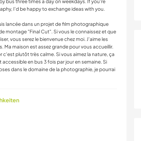
by bus three times a day on weekdays. If you're
raphy, I'd be happy to exchange ideas with you.
uis lancée dans un projet de film photographique
iel de montage "Final Cut". Si vous le connaissez et que
iser, vous serez le bienvenue chez moi. J'aime les
s. Ma maison est assez grande pour vous accueillir.
iver c'est plutôt très calme. Si vous aimez la nature, ça
t accessible en bus 3 fois par jour en semaine. Si
ses dans le domaine de la photographie, je pourrai
chkeiten