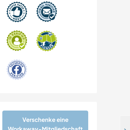
Verschenke eine
Workaway-Mitgliedschaft