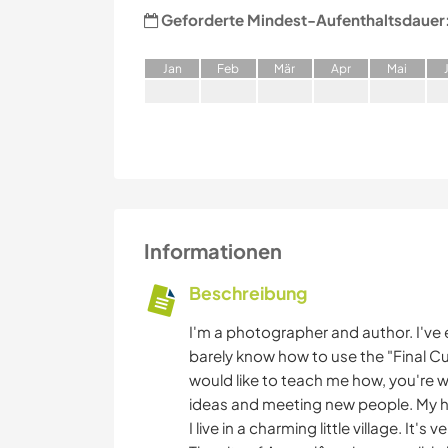
Geforderte Mindest-Aufenthaltsdauer
J
an
F
eb
M
är
A
pr
M
ai
Informationen
Beschreibung
I'm a photographer and author. I've 
barely know how to use the "Final Cut"
would like to teach me how, you're
ideas and meeting new people. My 
I live in a charming little village. It's 