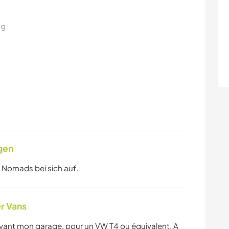
ng
gen
 Nomads bei sich auf.
r Vans
evant mon garage, pour un VW T4 ou équivalent. A