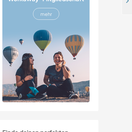
Help with gardening, wood and home projects at our cozy double yurt between Toulouse and Albi in France
mehr