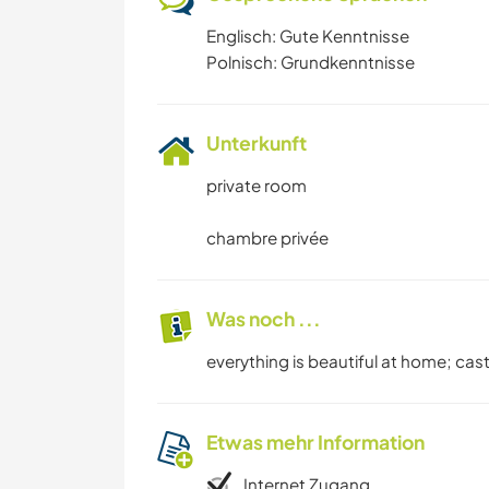
Englisch: Gute Kenntnisse
Polnisch: Grundkenntnisse
Unterkunft
private room
chambre privée
Was noch ...
everything is beautiful at home; castles
Etwas mehr Information
Internet Zugang