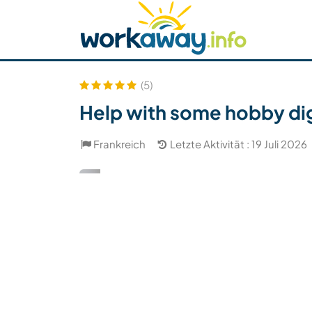
Skip to:
CONTENT
MAIN NAVIGATION
FOOTER
Host finden
Reisepartner finden
Funkti
Sicherheit
(5)
Help with some hobby dig
Frankreich
Letzte Aktivität : 19 Juli 2026