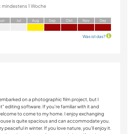
:
mindestens 1 Woche
J
un
J
ul
A
ug
S
ep
O
kt
N
ov
D
ez
Was ist das?
embarked on a photographic film project, but I
 editing software. If you're familiar with it and
 welcome to come to my home. I enjoy exchanging
house is quite spacious and can accommodate you.
very peaceful in winter. If you love nature, you'll enjoy it.