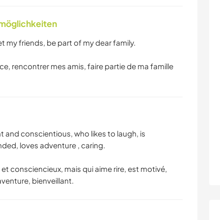
TANZEN
nmöglichkeiten
t my friends, be part of my dear family.
ance, rencontrer mes amis, faire partie de ma famille
and conscientious, who likes to laugh, is
ed, loves adventure , caring.
t consciencieux, mais qui aime rire, est motivé,
aventure, bienveillant.