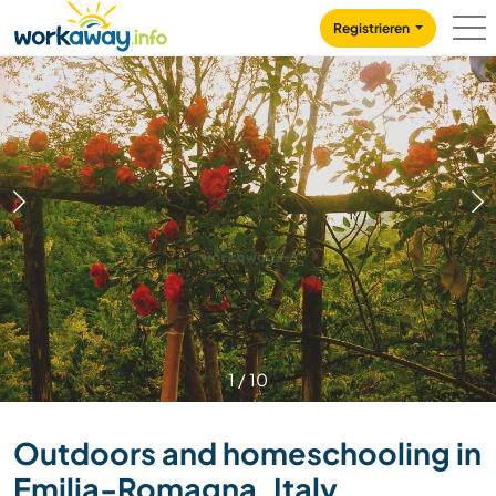
Skip to:
CONTENT
MAIN NAVIGATION
FOOTER
Registrieren
1
/
10
Outdoors and homeschooling in
Emilia-Romagna, Italy