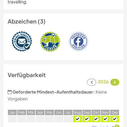
travelling.
Abzeichen (3)
Verfügbarkeit
2026
Geforderte Mindest-Aufenthaltsdauer:
Keine
Vorgaben
J
an
F
eb
M
är
A
pr
M
ai
J
un
J
ul
A
ug
S
ep
O
kt
N
ov
D
ez