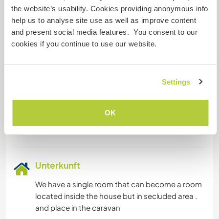
the website’s usability. Cookies providing anonymous info
Gesprochene Sprachen
help us to analyse site use as well as improve content
Spanisch: Fließend
and present social media features. You consent to our
Italienisch: Fließend
cookies if you continue to use our website.
Englisch: Gute Kenntnisse
Dieser Gastgeber bietet Sprachaustausch an
Dieser Gastgeber gibt an, dass er dir gern seine
Settings
Muttersprache beibringt oder selbst eine
Sprache lernen möchte.
Bitte wende dich direkt an ihn, um weitere
OK
Auskünfte zu erhalten.
Unterkunft
We have a single room that can become a room
located inside the house but in secluded area .
and place in the caravan