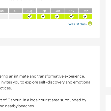
J
un
J
ul
A
ug
S
ep
O
kt
N
ov
D
ez
Was ist das?
ering an intimate and transformative experience.
t invites you to explore self-discovery and emotional
ctices.
t of Cancun, in a local tourist area surrounded by
 and nearby beaches.