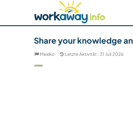
Skip to:
CONTENT
MAIN NAVIGATION
FOOTER
Host finden
Reisepartner finden
Funkti
Sicherheit
Share your knowledge and
Mexiko
Letzte Aktivität : 31 Juli 2026