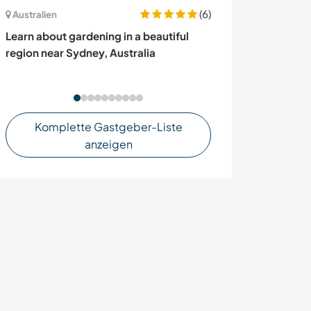
(6)
USA
Australien
Help with variou
Learn about gardening in a beautiful
exchange in the
region near Sydney, Australia
Francisco, USA
Komplette Gastgeber-Liste
anzeigen