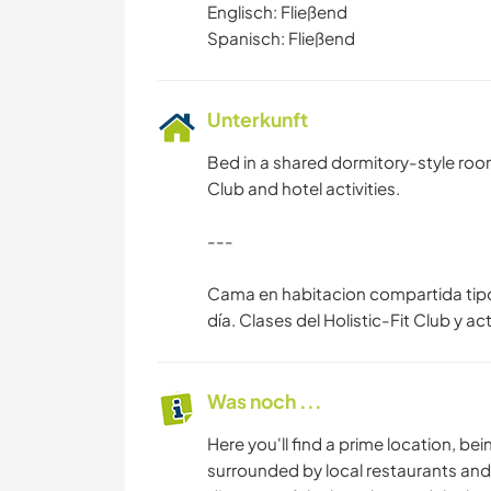
Englisch: Fließend
Spanisch: Fließend
Unterkunft
Bed in a shared dormitory-style room
Club and hotel activities.
---
Cama en habitacion compartida tipo 
día. Clases del Holistic-Fit Club y ac
Was noch ...
Here you'll find a prime location, b
surrounded by local restaurants and 