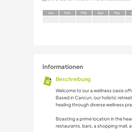
J
an
F
eb
M
är
A
pr
M
ai
Informationen
Beschreibung
Welcome to our a wellness oasis off
Based in Cancun, our holistic retrea
healing through diverse wellness pra
Boasting a prime location in the hear
restaurants, bars, a shopping mall,