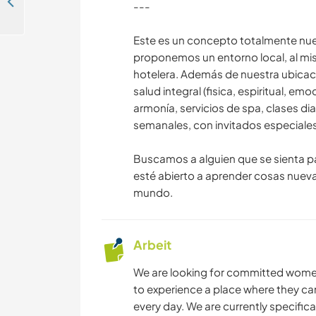
Join our retreat centre located in the heart of nature in Chemuyil, Mexico
---
Este es un concepto totalmente nuev
proponemos un entorno local, al mi
hotelera. Además de nuestra ubicac
salud integral (fisica, espiritual, e
armonía, servicios de spa, clases di
semanales, con invitados especiale
Buscamos a alguien que se sienta pa
esté abierto a aprender cosas nueva
mundo.
Arbeit
We are looking for committed women 
to experience a place where they ca
every day. We are currently specifical