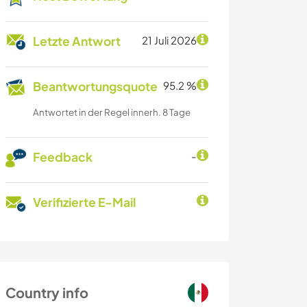
Letzte Antwort
21 Juli 2026
Beantwortungsquote
95.2 %
Antwortet in der Regel innerh. 8 Tage
Feedback
-
Verifizierte E-Mail
Country info