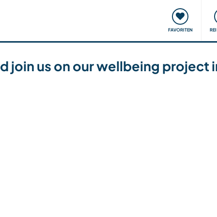
onsweise
Treffen & Veranstaltungen
Reisen & Lernen
FAVORITEN
RE
 join us on our wellbeing project