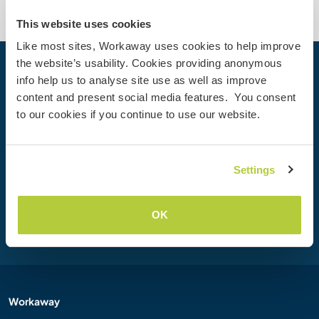
This website uses cookies
Like most sites, Workaway uses cookies to help improve
the website’s usability. Cookies providing anonymous
Dein nächstes Abenteuer beginnt
info help us to analyse site use as well as improve
heute
content and present social media features. You consent
to our cookies if you continue to use our website.
Werde heute Mitglied der Workaway-Community und
erlebe einzigartige Reiseerfahrungen mit mehr als 50.000
Möglichkeiten weltweit.
Settings
Registrieren
OK
Workaway