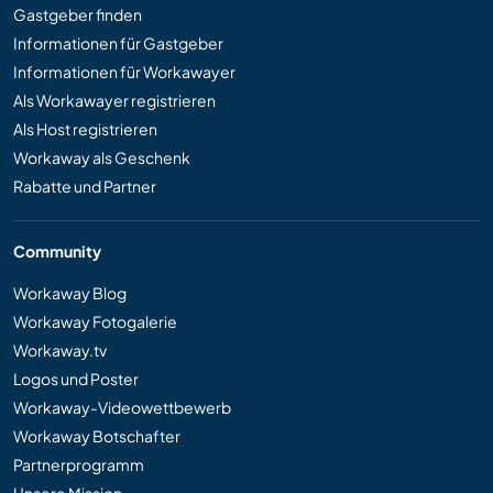
Gastgeber finden
Informationen für Gastgeber
Informationen für Workawayer
Als Workawayer registrieren
Als Host registrieren
Workaway als Geschenk
Rabatte und Partner
Community
Workaway Blog
Workaway Fotogalerie
Workaway.tv
Logos und Poster
Workaway-Videowettbewerb
Workaway Botschafter
Partnerprogramm
Unsere Mission