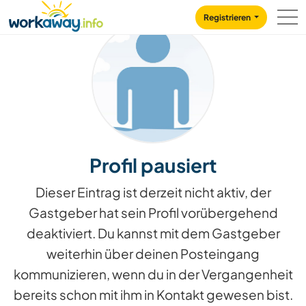
Skip to:
CONTENT
MAIN NAVIGATION
FOOTER
Registrieren
Profil pausiert
Dieser Eintrag ist derzeit nicht aktiv, der
Gastgeber hat sein Profil vorübergehend
deaktiviert. Du kannst mit dem Gastgeber
weiterhin über deinen Posteingang
kommunizieren, wenn du in der Vergangenheit
bereits schon mit ihm in Kontakt gewesen bist.