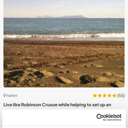
0)
(55)
Italien
y
Live like Robinson Crusoe while helping to set up an
T
adventure camp for kids in Sicily, Italy