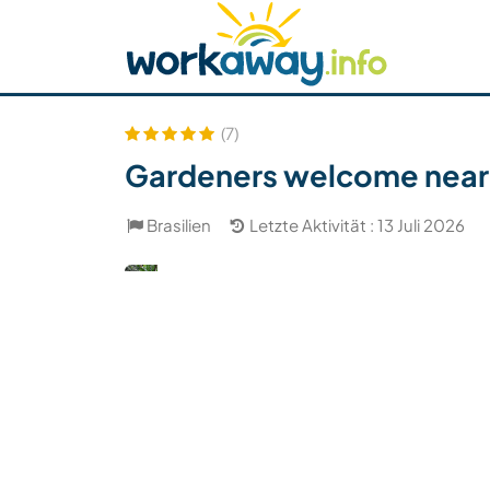
Skip to:
CONTENT
MAIN NAVIGATION
FOOTER
Host finden
Reisepartner finden
Funkti
Sicherheit
(7)
Gardeners welcome near R
Brasilien
Letzte Aktivität : 13 Juli 2026