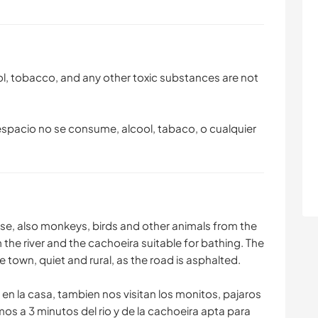
l, tobacco, and any other toxic substances are not
espacio no se consume, alcool, tabaco, o cualquier
use, also monkeys, birds and other animals from the
m the river and the cachoeira suitable for bathing. The
 town, quiet and rural, as the road is asphalted.
 en la casa, tambien nos visitan los monitos, pajaros
mos a 3 minutos del rio y de la cachoeira apta para