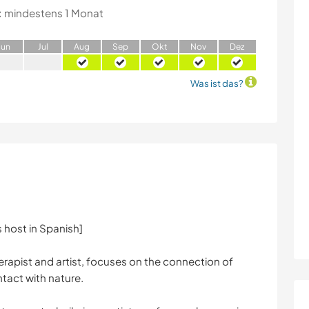
:
mindestens 1 Monat
J
un
J
ul
A
ug
S
ep
O
kt
N
ov
D
ez
Was ist das?
 host in Spanish]
erapist and artist, focuses on the connection of
ntact with nature.