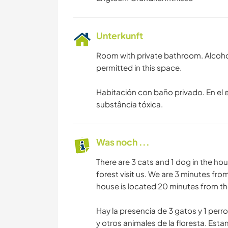
Unterkunft
Room with private bathroom. Alcoho
permitted in this space.
Habitación con baño privado. En el 
substância tóxica.
Was noch ...
There are 3 cats and 1 dog in the ho
forest visit us. We are 3 minutes fro
house is located 20 minutes from the
Hay la presencia de 3 gatos y 1 perro
y otros animales de la floresta. Esta