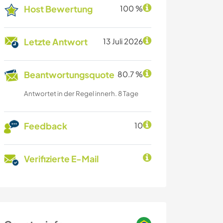
Host Bewertung
100 %
Letzte Antwort
13 Juli 2026
Beantwortungsquote
80.7 %
Antwortet in der Regel innerh. 8 Tage
Feedback
10
Verifizierte E-Mail