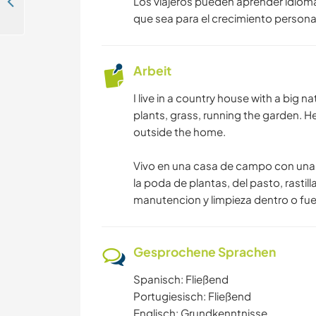
Practice your Portuguese in a youthful atmosphere in São Paulo, Brazil
Los viajeros pueden aprender idiomas
AKTIVITÄTEN
que sea para el crecimiento personal 
STRAND
Arbeit
TANZEN
I live in a country house with a big 
plants, grass, running the garden. H
outside the home.
Vivo en una casa de campo con una 
la poda de plantas, del pasto, rastil
manutencion y limpieza dentro o fue
Gesprochene Sprachen
Spanisch: Fließend
Portugiesisch: Fließend
Englisch: Grundkenntnisse