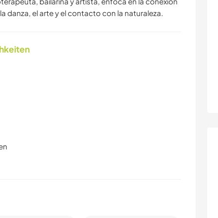
erapeuta, bailarina y artista, enfoca en la conexion
la danza, el arte y el contacto con la naturaleza.
chkeiten
en