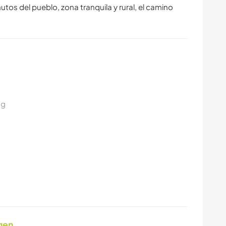
tos del pueblo, zona tranquila y rural, el camino
ng
gen