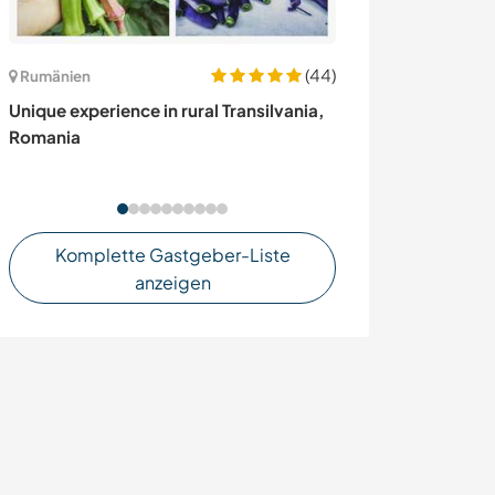
(44)
Schweden
Rumänien
Join us in crea
Unique experience in rural Transilvania,
and farm projec
Romania
Komplette Gastgeber-Liste
anzeigen