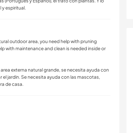
 (Português y Español), el trato con plantas. Y lo
y espiritual.
NATUR
FITNESS
MODE & BEAUTY
natural outdoor area, you need help with pruning
elp with maintenance and clean is needed inside or
area externa natural grande, se necesita ayuda con
lar el jardin. Se necesita ayuda con las mascotas,
ra de casa.