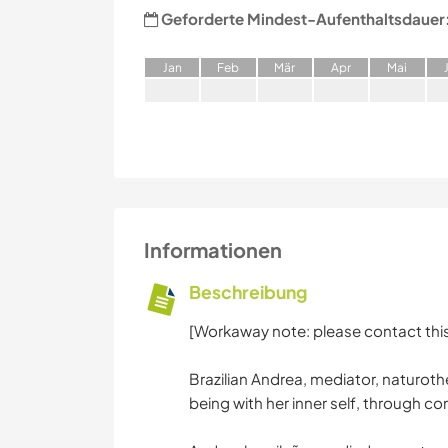
Geforderte Mindest-Aufenthaltsdauer
J
an
F
eb
M
är
A
pr
M
ai
Informationen
Beschreibung
[Workaway note: please contact this
Brazilian Andrea, mediator, naturoth
being with her inner self, through co