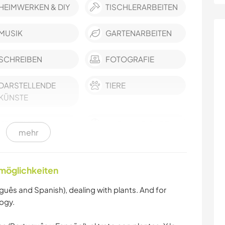
HEIMWERKEN & DIY
TISCHLERARBEITEN
MUSIK
GARTENARBEITEN
SCHREIBEN
FOTOGRAFIE
DARSTELLENDE
TIERE
KÜNSTE
VEGETARIER /
NACHHALTIGKEIT
mehr
VEGANER
LGBTQ
KULTUR
nmöglichkeiten
FARMARBEIT
SELBSTENTWICKLUNG
guês and Spanish), dealing with plants. And for
logy.
WANDERN
YOGA / WELLNESS