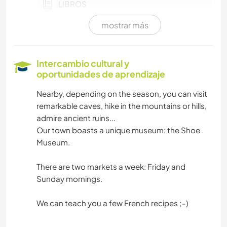
LIBROS
mostrar más
HISTORIA
IDIOMAS
Intercambio cultural y
oportunidades de aprendizaje
ARTES ESCÉNICAS
Nearby, depending on the season, you can visit
remarkable caves, hike in the mountains or hills,
FITNESS
admire ancient ruins...
Our town boasts a unique museum: the Shoe
DEPORTES DE INVIERNO
Museum.
SENDERISMO
There are two markets a week: Friday and
Sunday mornings.
MONTAÑA
We can teach you a few French recipes ;-)
NATURALEZA