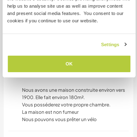
Alojamiento
help us to analyse site use as well as improve content
and present social media features. You consent to our
We have a house built around 1900. It's
cookies if you continue to use our website.
approximately 180 square meters.
You will have your own room.
Settings
The house is non-smoking.
We can lend you a bicycle.
OK
---
Nous avons une maison construite environ vers
1900. Elle fait environ 180m².
Vous posséderez votre propre chambre.
La maison est non fumeur
Nous pouvons vous prêter un vélo