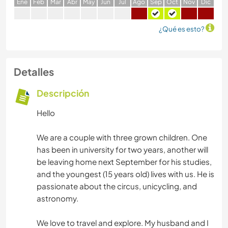
E
ne
F
eb
M
ar
A
br
M
ay
J
un
J
ul
A
go
S
ep
O
ct
N
ov
D
ic
¿Qué es esto?
Detalles
Descripción
Hello
We are a couple with three grown children. One
has been in university for two years, another will
be leaving home next September for his studies,
and the youngest (15 years old) lives with us. He is
passionate about the circus, unicycling, and
astronomy.
We love to travel and explore. My husband and I