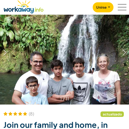
Skip to:
CONTENT
MAIN NAVIGATION
FOOTER
Unirse
1
/
11
(8)
actualizado
Join our family and home, in