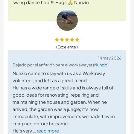
swing dance floor!!! Hugs 🙏 Nunzio
(Excelente )
14 may 2026
Dejado por el anfitrión para el workawayer (
Nunzio
)
Nunzio came to stay with us as a Workaway
volunteer, and left as a great friend.
He has a wide range of skills and is always full of
good ideas for renovating, repairing and
maintaining the house and garden. When he
arrived, the garden was a jungle; it’s now
immaculate, with improvements we hadn’t even
imagined before he came.
He’s very
… read more