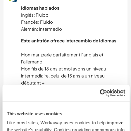
Idiomas hablados
Inglés: Fluido
Francés: Fluido
Alemán: Intermedio
Este anfitrión ofrece intercambio de idiomas
Mon mari parle parfaitement l'anglais et
l'allemand.
Mon fils de 18 ans et moi avons un niveau
intermédiaire, celui de 15 ans a un niveau
débutant +.
Bien sûr, nous maîtrisons tous le français !
Nous serions intéressés par un échange
linguistique aussi, afin d'améliorer notre niveau,
This website uses cookies
Like most sites, Workaway uses cookies to help improve
the website’s usability. Cookies providing anonymous info