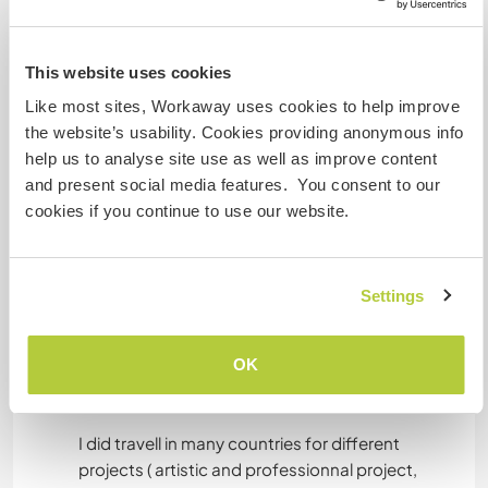
aménagement en bois, en métal, mécanique sur
le tracteur, partie de chantier écologiques,
construction du parc à poules)
This website uses cookies
Pour toutes les tâches de bricolages elles seront
Like most sites, Workaway uses cookies to help improve
faites ensemble, pour les tâches de jardinage ce
the website’s usability. Cookies providing anonymous info
n'est pas forcemment nécessaire.
help us to analyse site use as well as improve content
and present social media features. You consent to our
cookies if you continue to use our website.
Idiomas
Idiomas hablados
Inglés: Intermedio
Settings
Alemán: Principiante
Español: Principiante
OK
Este anfitrión ofrece intercambio de idiomas
I did travell in many countries for different
projects ( artistic and professionnal project,