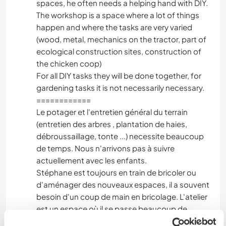
spaces, he often needs a helping hand with DIY.
The workshop is a space where a lot of things
happen and where the tasks are very varied
(wood, metal, mechanics on the tractor, part of
ecological construction sites, construction of
the chicken coop)
For all DIY tasks they will be done together, for
gardening tasks it is not necessarily necessary.
============
Le potager et l'entretien général du terrain
(entretien des arbres , plantation de haies,
débroussaillage, tonte ...) necessite beaucoup
de temps. Nous n'arrivons pas à suivre
actuellement avec les enfants.
Stéphane est toujours en train de bricoler ou
d'aménager des nouveaux espaces, il a souvent
besoin d'un coup de main en bricolage. L'atelier
est un espace où il se passe beaucoup de
choses et où les tâches sont tres variées (