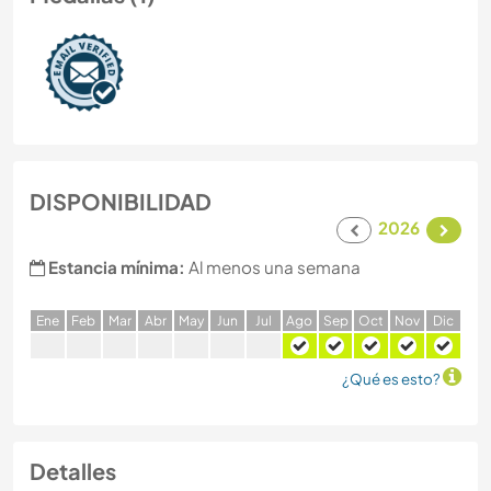
DISPONIBILIDAD
2026
Estancia mínima:
Al menos una semana
E
ne
F
eb
M
ar
A
br
M
ay
J
un
J
ul
A
go
S
ep
O
ct
N
ov
D
ic
¿Qué es esto?
Detalles