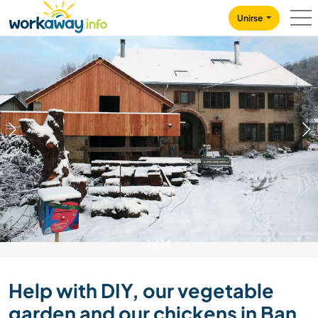
Skip to:
CONTENT
MAIN NAVIGATION
FOOTER
Unirse
1
/
14
Help with DIY, our vegetable
garden and our chickens in Ban