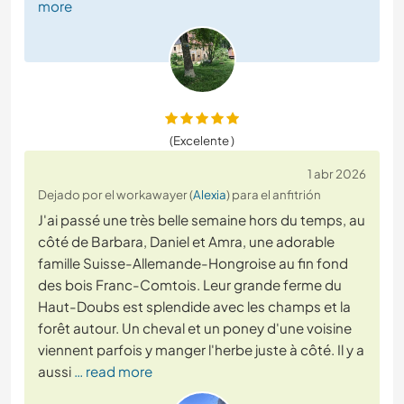
more
(Excelente )
1 abr 2026
Dejado por el workawayer (
Alexia
) para el anfitrión
J'ai passé une très belle semaine hors du temps, au
côté de Barbara, Daniel et Amra, une adorable
famille Suisse-Allemande-Hongroise au fin fond
des bois Franc-Comtois. Leur grande ferme du
Haut-Doubs est splendide avec les champs et la
forêt autour. Un cheval et un poney d'une voisine
viennent parfois y manger l'herbe juste à côté. Il y a
aussi
… read more