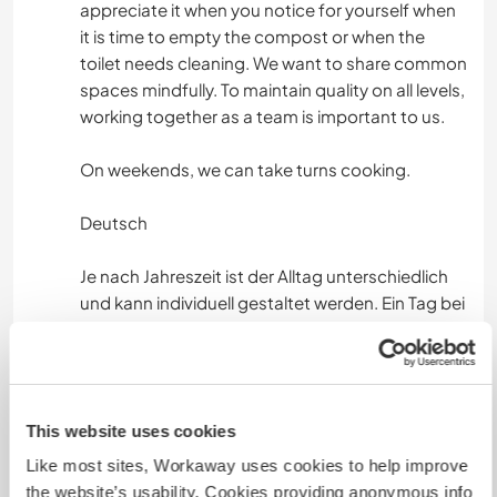
appreciate it when you notice for yourself when
it is time to empty the compost or when the
toilet needs cleaning. We want to share common
spaces mindfully. To maintain quality on all levels,
working together as a team is important to us.
On weekends, we can take turns cooking.
Deutsch
Je nach Jahreszeit ist der Alltag unterschiedlich
und kann individuell gestaltet werden. Ein Tag bei
uns sieht in etwa so aus. Die Morgenroutine
gestaltet jede Person für sich. Nachdem wir
Amra zur Schule gebracht haben, setzen wir uns
zwischen 9:00 und 10:00 Uhr zusammen und
This website uses cookies
besprechen den Tag.
Like most sites, Workaway uses cookies to help improve
Die anfallenden Aufgaben teilen wir uns und
the website’s usability. Cookies providing anonymous info