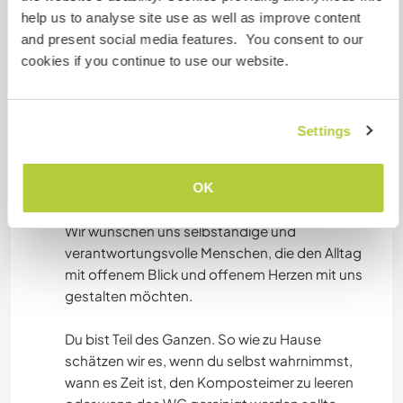
lernen voneinander. Dazu gehören tägliche
help us to analyse site use as well as improve content
Hausarbeiten wie Putzen, Einkaufen und Kochen.
and present social media features. You consent to our
Ein weiterer wichtiger Bereich ist die Gartenarbeit
cookies if you continue to use our website.
mit Pflanzen, Gießen, Ernten, Einmachen und
Abfüllen sowie dem Sammeln und Verarbeiten
von Wild und Heilkräutern. Auch die Begleitung
Settings
unseres Kindes im Alltag gehört dazu. Zusätzlich
kümmern wir uns um die Hühner und halten den
Stall sauber.
OK
Wir wünschen uns selbständige und
verantwortungsvolle Menschen, die den Alltag
mit offenem Blick und offenem Herzen mit uns
gestalten möchten.
Du bist Teil des Ganzen. So wie zu Hause
schätzen wir es, wenn du selbst wahrnimmst,
wann es Zeit ist, den Komposteimer zu leeren