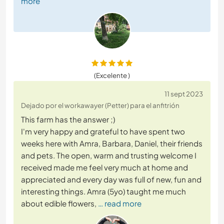
more
(Excelente )
11 sept 2023
Dejado por el workawayer (Petter) para el anfitrión
This farm has the answer ;)
I'm very happy and grateful to have spent two
weeks here with Amra, Barbara, Daniel, their friends
and pets. The open, warm and trusting welcome I
received made me feel very much at home and
appreciated and every day was full of new, fun and
interesting things. Amra (5yo) taught me much
about edible flowers,
… read more