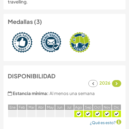
travelling.
Medallas (3)
DISPONIBILIDAD
2026
Estancia mínima:
Al menos una semana
E
ne
F
eb
M
ar
A
br
M
ay
J
un
J
ul
A
go
S
ep
O
ct
N
ov
D
ic
¿Qué es esto?