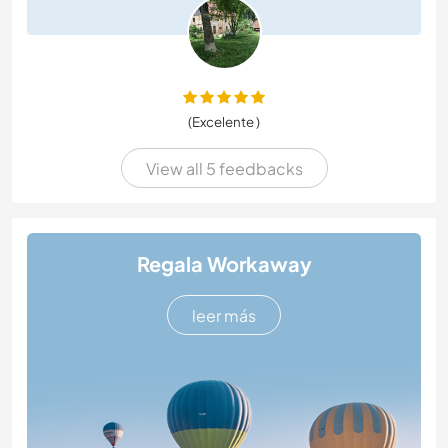
(Excelente )
View all 5 feedbacks
Regala Workaway
leer más