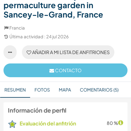
permaculture garden in
Sancey-le-Grand, France
Francia
Última actividad : 24 jul 2026
AÑADIR A MI LISTA DE ANFITRIONES
CONTACTO
RESUMEN
FOTOS
MAPA
COMENTARIOS (5)
Información de perfil
Evaluación del anfitrión
80 %