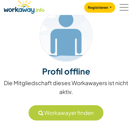
Skip to:
CONTENT
MAIN NAVIGATION
FOOTER
Registrieren
Profil offline
Die Mitgliedschaft dieses Workawayers ist nicht
aktiv.
Workawayer finden