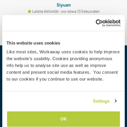
Siyuan
Letzte Aktivität : vor etwa 13 Sekunden
This website uses cookies
Like most sites, Workaway uses cookies to help improve
the website’s usability. Cookies providing anonymous
Workaway
info help us to analyse site use as well as improve
Gastgeber finden
content and present social media features. You consent
Informationen für Gastgeber
to our cookies if you continue to use our website.
Informationen für Workawayer
Als Workawayer registrieren
Als Host registrieren
Settings
Workaway als Geschenk
Rabatte und Partner
OK