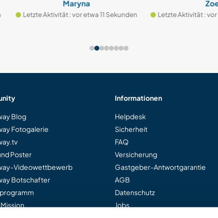
Maryna
Zoe
te Aktivität : vor etwa 11 Sekunden
Letzte Aktivität : vor etwa 14 S
nity
Informationen
ay Blog
Helpdesk
ay Fotogalerie
Sicherheit
ay.tv
FAQ
und Poster
Versicherung
way-Videowettbewerb
Gastgeber-Antwortgarantie
ay Botschafter
AGB
rprogramm
Datenschutz
 Mission
Jobs