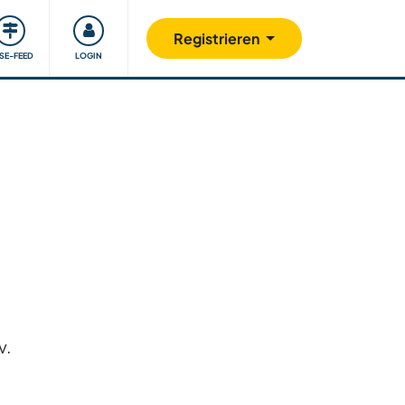
Unsere Community
Gutes tun
Registrieren
ISE-FEED
LOGIN
v.