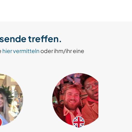
isende treffen.
e
hier vermitteln
oder ihm/ihr eine