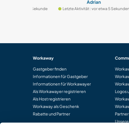
Adrian
r etwa 1 Sekunde
Letzte Aktivität : vor etwa 5 Sekunden
Letz
Workaway
Commu
Gastgeber finden
Workaw
Informationen für Gastgeber
Workaw
Informationen für Workawayer
Workaw
Als Workawayer registrieren
Logos 
Als Host registrieren
Worka
Workaway als Geschenk
Workaw
Rabatte und Partner
Partne
Unsere