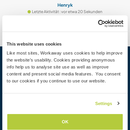
Henryk
Letzte Aktivität : vor etwa 20 Sekunden
This website uses cookies
Like most sites, Workaway uses cookies to help improve
the website’s usability. Cookies providing anonymous
Workaway
info help us to analyse site use as well as improve
Gastgeber finden
content and present social media features. You consent
Informationen für Gastgeber
to our cookies if you continue to use our website.
Informationen für Workawayer
Als Workawayer registrieren
Als Host registrieren
Settings
Workaway als Geschenk
Rabatte und Partner
OK