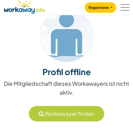
Skip to:
CONTENT
MAIN NAVIGATION
FOOTER
Registrieren
Profil offline
Die Mitgliedschaft dieses Workawayers ist nicht
aktiv.
Workawayer finden