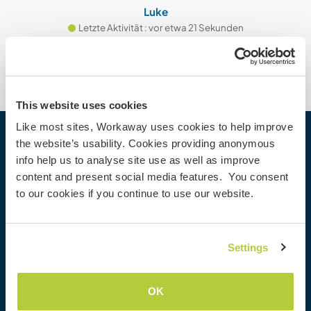
Luke
Letzte Aktivität : vor etwa 21 Sekunden
This website uses cookies
Like most sites, Workaway uses cookies to help improve
the website’s usability. Cookies providing anonymous
Workaway
info help us to analyse site use as well as improve
Gastgeber finden
content and present social media features. You consent
Informationen für Gastgeber
to our cookies if you continue to use our website.
Informationen für Workawayer
Als Workawayer registrieren
Als Host registrieren
Settings
Workaway als Geschenk
Rabatte und Partner
OK