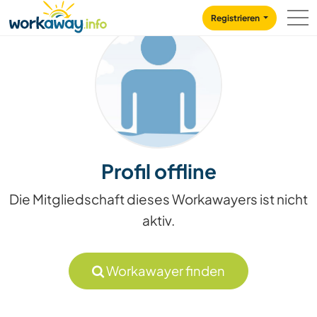
Skip to:
CONTENT
MAIN NAVIGATION
FOOTER
Registrieren
Profil offline
Die Mitgliedschaft dieses Workawayers ist nicht
aktiv.
Workawayer finden