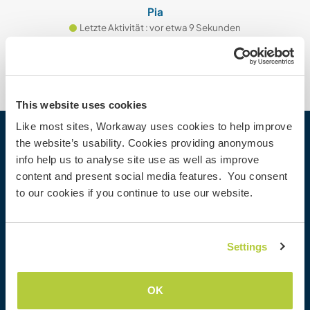
Pia
Letzte Aktivität : vor etwa 9 Sekunden
This website uses cookies
Like most sites, Workaway uses cookies to help improve
the website’s usability. Cookies providing anonymous
Workaway
info help us to analyse site use as well as improve
Gastgeber finden
content and present social media features. You consent
Informationen für Gastgeber
to our cookies if you continue to use our website.
Informationen für Workawayer
Als Workawayer registrieren
Als Host registrieren
Settings
Workaway als Geschenk
Rabatte und Partner
OK