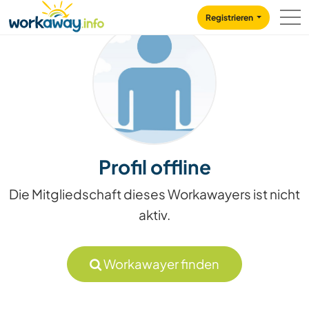
Skip to:
CONTENT
MAIN NAVIGATION
FOOTER
Registrieren
Profil offline
Die Mitgliedschaft dieses Workawayers ist nicht
aktiv.
Workawayer finden