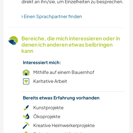
direkt an ihn/sie, um Einzelheiten zu besprechen.
STRAND
Einen Sprachpartner finden
SEGELN / BOOTE
YOGA / WELLNESS
Bereiche, die mich interessieren oder in
denen ich anderen etwas beibringen
WINTERSPORT
kann
Interessiert mich:
WASSERSPORT
Mithilfe auf einem Bauernhof
MANNSCHAFTSSPORTARTEN
Karitative Arbeit
OUTDOOR-AKTIVITÄTEN
Bereits etwas Erfahrung vorhanden
Kunstprojekte
NATUR
Ökoprojekte
Kreative Heimwerkerprojekte
GEBIRGE