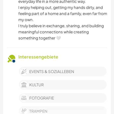
everyday life in a more authentic way.
I enjoy helping out, getting my hands dirty, and
feeling part of a home and a family, even far from
my own.
I truly believe in exchange, sharing, and building
meaningful connections while creating
something together 🤍
Interessengebiete
EVENTS & SOZIALLEBEN
KULTUR
FOTOGRAFIE
TRAMPEN