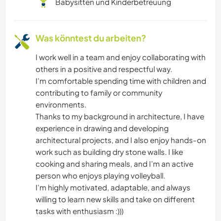
Babysitten und Kinderbetreuung
WANDERN
Was könntest du arbeiten?
FITNESS
I work well in a team and enjoy collaborating with
RADFAHREN
others in a positive and respectful way.
I’m comfortable spending time with children and
CAMPING
contributing to family or community
environments.
Thanks to my background in architecture, I have
ERLEBNISSPORTARTEN
experience in drawing and developing
architectural projects, and I also enjoy hands-on
work such as building dry stone walls. I like
cooking and sharing meals, and I’m an active
person who enjoys playing volleyball.
I’m highly motivated, adaptable, and always
willing to learn new skills and take on different
tasks with enthusiasm :)))