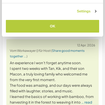
Website-Sicherheit
Settings
OK
Feedback
12 Apr. 2026
Vom Workawayer () für Host (
Share good moments
together ...
)
An experience I won’t forget anytime soon.
I spent two weeks with Tan, Kik, and their son
Macon, a truly loving family who welcomed me
from the very first moment.
The food was amazing, and our days were always
filled with laughter, stories, and music.
I learned the basics of working with bamboo, from
harvesting it in the forest to weaving it into
… read