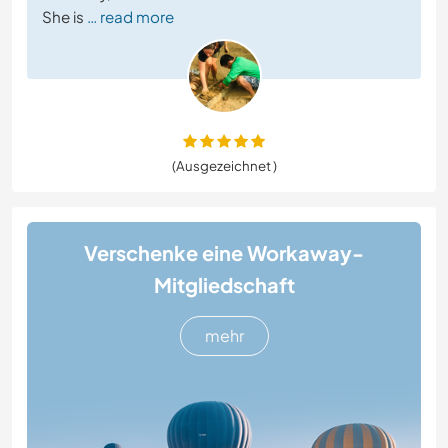
She is
… read more
(Ausgezeichnet )
Verschenke eine Workaway-
Mitgliedschaft
mehr