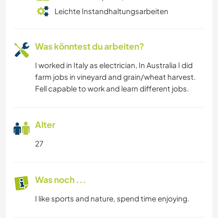
Leichte Instandhaltungsarbeiten
RADFAHREN
CAMPING
Was könntest du arbeiten?
ERLEBNISSPORTARTEN
I worked in Italy as electrician, In Australia I did
farm jobs in vineyard and grain/wheat harvest.
Fell capable to work and learn different jobs.
STRAND
Alter
27
Was noch ...
I like sports and nature, spend time enjoying.