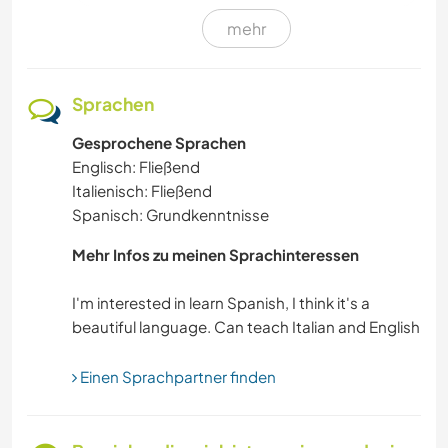
mehr
TISCHLERARBEITEN
MUSIK
Sprachen
Gesprochene Sprachen
SPRACHEN
Englisch: Fließend
Italienisch: Fließend
GARTENARBEITEN
Spanisch: Grundkenntnisse
KOCHEN & BACKEN
Mehr Infos zu meinen Sprachinteressen
BÜCHER
I'm interested in learn Spanish, I think it's a
YOGA / WELLNESS
Einen Sprachpartner finden
WINTERSPORT