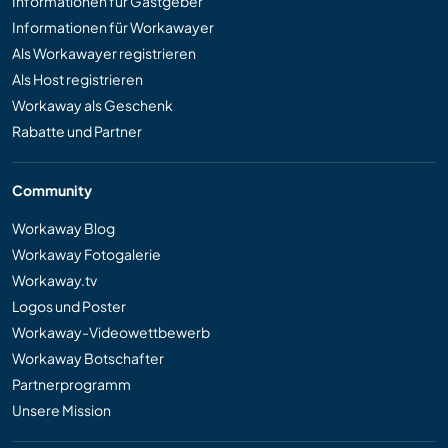
Informationen für Gastgeber
Informationen für Workawayer
Als Workawayer registrieren
Als Host registrieren
Workaway als Geschenk
Rabatte und Partner
Community
Workaway Blog
Workaway Fotogalerie
Workaway.tv
Logos und Poster
Workaway-Videowettbewerb
Workaway Botschafter
Partnerprogramm
Unsere Mission