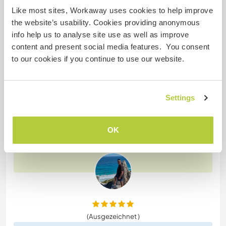
Like most sites, Workaway uses cookies to help improve
19 Apr. 2026
the website’s usability. Cookies providing anonymous
Vom Workawayer () für Host (
Share good moments
info help us to analyse site use as well as improve
together ...
)
content and present social media features. You consent
I stayed in this farm for 10 days, a beautiful place in
to our cookies if you continue to use our website.
the middle of the forest and nature of the Phuket
island. The guys hosting, Tan and Kik, are really nice
people and I had fun sharing moments with them
Settings
and the other workawayers.
During my permanence we builded one of the
annotations and we started the new toilet,
OK
interesting how it's done
… read more
(Ausgezeichnet )