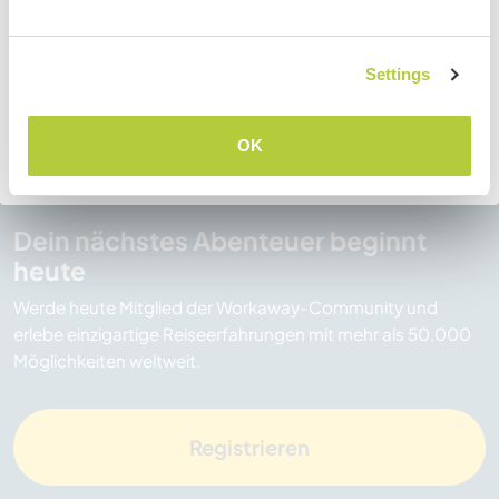
wenden.
New South Wales
Tasmania
Norfolkinsel
Victoria
Settings
Northern Territory
Western Australia
VERSTANDEN
Queensland
OK
Zurück zur vollständigen Gastgeberliste
Dein nächstes Abenteuer beginnt
heute
Werde heute Mitglied der Workaway-Community und
erlebe einzigartige Reiseerfahrungen mit mehr als 50.000
Möglichkeiten weltweit.
Registrieren