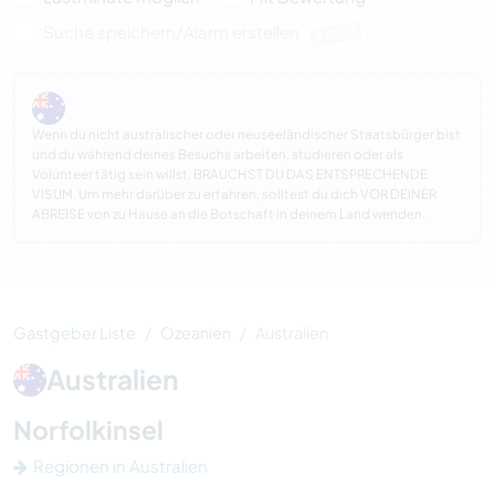
Suche speichern/Alarm erstellen
PLUS
Wenn du nicht australischer oder neuseeländischer Staatsbürger bist
und du während deines Besuchs arbeiten, studieren oder als
Volunteer tätig sein willst, BRAUCHST DU DAS ENTSPRECHENDE
VISUM. Um mehr darüber zu erfahren, solltest du dich VOR DEINER
ABREISE von zu Hause an die Botschaft in deinem Land wenden.
Gastgeber Liste
Ozeanien
Australien
Australien
Norfolkinsel
Regionen in Australien