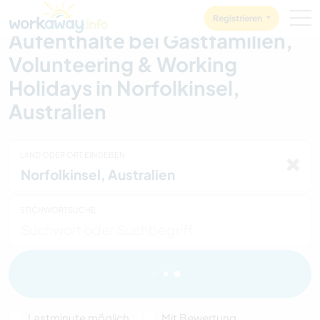
Skip to:
CONTENT
MAIN NAVIGATION
FOOTER
Registrieren
Aufenthalte bei Gastfamilien,
Volunteering & Working
Holidays in Norfolkinsel,
Australien
LAND ODER ORT EINGEBEN
STICHWORTSUCHE
Lastminute möglich
Mit Bewertung