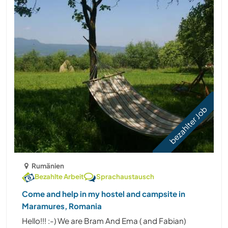
bezahlter Job
Rumänien
Bezahlte Arbeit
Sprachaustausch
Come and help in my hostel and campsite in
Maramures, Romania
Hello!!! :-) We are Bram And Ema ( and Fabian)