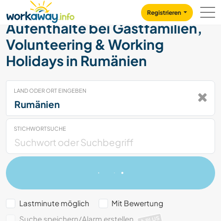
Skip to:
CONTENT
MAIN NAVIGATION
FOOTER
Registrieren
Aufenthalte bei Gastfamilien,
Volunteering & Working
Holidays in Rumänien
LAND ODER ORT EINGEBEN
STICHWORTSUCHE
Lastminute möglich
Mit Bewertung
Suche speichern/Alarm erstellen
PLUS