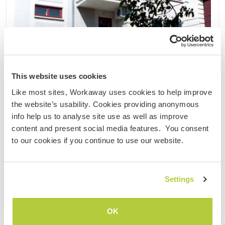
This website uses cookies
bezahlter Job
Like most sites, Workaway uses cookies to help improve
the website’s usability. Cookies providing anonymous
info help us to analyse site use as well as improve
content and present social media features. You consent
to our cookies if you continue to use our website.
Rumänien
Bezahlte Arbeit
Hilfe mit Touristen in unserem Gästehaus an der
Settings
Küste vom Schwarzen Meer in Eforie Nord
gesucht! Rumänien
Do you wanna spend the summer on the sea
OK
coast, to be part of a small family business in the