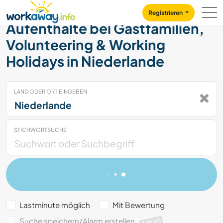
Skip to:
CONTENT
MAIN NAVIGATION
FOOTER
Registrieren
Aufenthalte bei Gastfamilien,
Volunteering & Working
Holidays in Niederlande
LAND ODER ORT EINGEBEN
STICHWORTSUCHE
Lastminute möglich
Mit Bewertung
Suche speichern/Alarm erstellen
PLUS