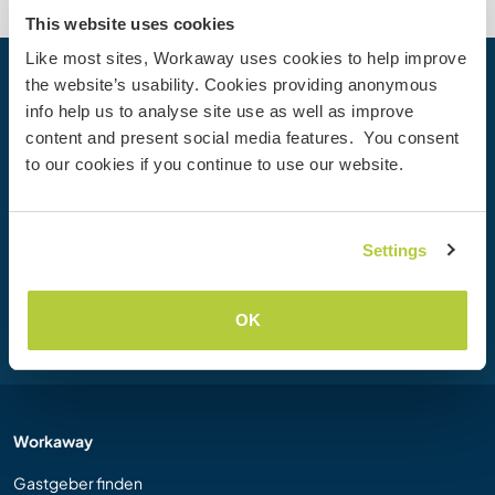
This website uses cookies
Like most sites, Workaway uses cookies to help improve
the website’s usability. Cookies providing anonymous
Dein nächstes Abenteuer beginnt
info help us to analyse site use as well as improve
heute
content and present social media features. You consent
Werde heute Mitglied der Workaway-Community und
to our cookies if you continue to use our website.
erlebe einzigartige Reiseerfahrungen mit mehr als 50.000
Möglichkeiten weltweit.
Settings
Registrieren
OK
Workaway
Gastgeber finden