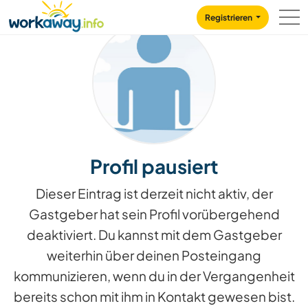
Skip to:
CONTENT
MAIN NAVIGATION
FOOTER
Registrieren
Profil pausiert
Dieser Eintrag ist derzeit nicht aktiv, der
Gastgeber hat sein Profil vorübergehend
deaktiviert. Du kannst mit dem Gastgeber
weiterhin über deinen Posteingang
kommunizieren, wenn du in der Vergangenheit
bereits schon mit ihm in Kontakt gewesen bist.