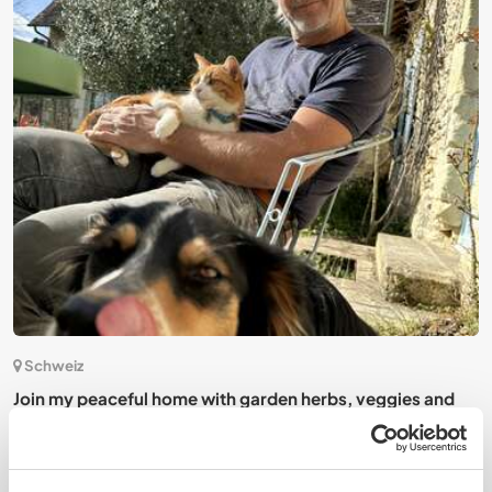
9)
Schweiz
Join my peaceful home with garden herbs, veggies and
h
J
mountain views in Zernez, Switzerland
S