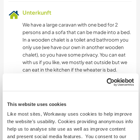
Unterkunft
We have a large caravan with one bed for 2
persons and a sofa that can be made into a bed.
In a wooden chalet is a toilet and bathroom you
only use (we have our own in another wooden
chalet), so you have some privacy. You can eat
with us if you like, we mostly eat outside but we
can eat in the kitchen if the wheater is bad.
We will cook vegetarian for you and we can eat
together. You can get to know our Belgian way
of cooking, but we like to use more vegetables
This website uses cookies
than most Belgian people do. 😊 If you prefer to
Like most sites, Workaway uses cookies to help improve
cook yourself, this is also possible offcourse. In
the website’s usability. Cookies providing anonymous info
the caravan you have your own kitchen or you
help us to analyse site use as well as improve content
can use ours.
and present social media features. You consent to our