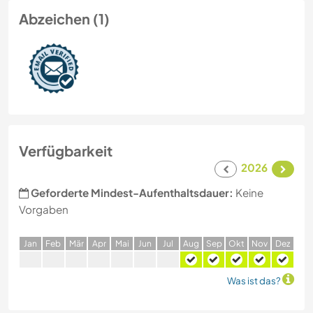
Abzeichen (1)
Verfügbarkeit
2026
Geforderte Mindest-Aufenthaltsdauer:
Keine
Vorgaben
J
an
F
eb
M
är
A
pr
M
ai
J
un
J
ul
A
ug
S
ep
O
kt
N
ov
D
ez
Was ist das?