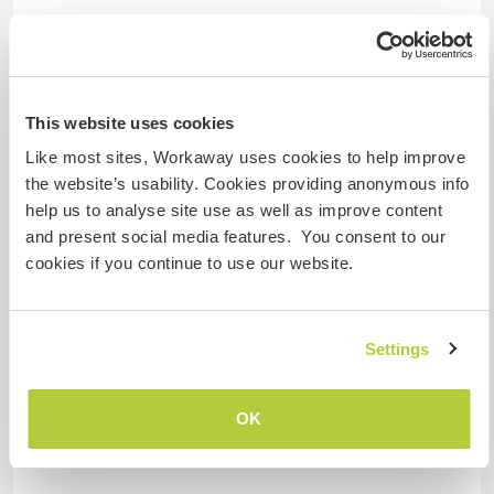
Was noch ...
Hyderabad is situated in south India. there are
This website uses cookies
lots of places to visit.
Like most sites, Workaway uses cookies to help improve
the website’s usability. Cookies providing anonymous info
help us to analyse site use as well as improve content
Etwas mehr Information
and present social media features. You consent to our
cookies if you continue to use our website.
Internet Zugang
Eingeschränkter Internet Zugang
Settings
Wir besitzen Tiere
OK
Wir sind Raucher