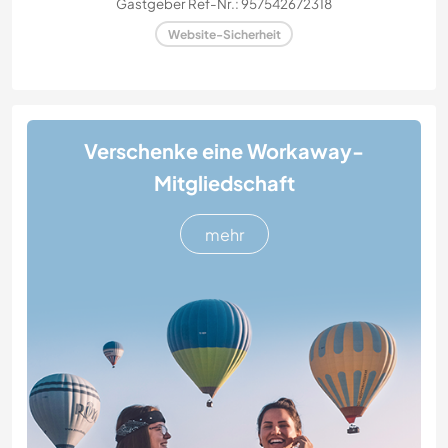
Gastgeber Ref-Nr.: 957542672318
Website-Sicherheit
Verschenke eine Workaway-
Mitgliedschaft
mehr