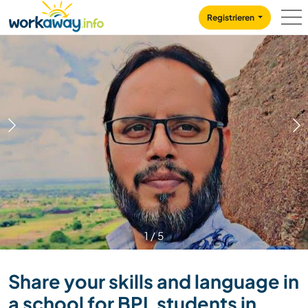
Skip to:
CONTENT
MAIN NAVIGATION
FOOTER
Registrieren
1
/
5
Share your skills and language in
a school for BPL students in