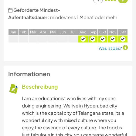
Geforderte Mindest-
Aufenthaltsdauer:
mindestens 1 Monat oder mehr
J
an
F
eb
M
är
A
pr
M
ai
J
un
J
ul
A
ug
S
ep
O
kt
N
ov
D
ez
Was ist das?
Informationen
Beschreibung
I am an educationist who lives with my sons
doing engineering. We live in Hyderabad city
which is the capital city of Telangana state, its a
wonderful city with mixed culture where you
enjoy the essence of every culture. The food is
just fabulous in this city, you can taste wonderful