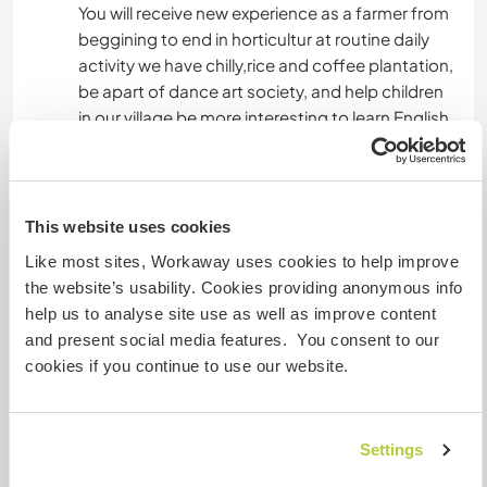
You will receive new experience as a farmer from
beggining to end in horticultur at routine daily
activity we have chilly,rice and coffee plantation,
be apart of dance art society, and help children
in our village be more interesting to learn English
laguage from native speaker.
Sprachen
This website uses cookies
Like most sites, Workaway uses cookies to help improve
Gesprochene Sprachen
the website’s usability. Cookies providing anonymous info
Indonesian: Fließend
help us to analyse site use as well as improve content
Englisch: Gute Kenntnisse
and present social media features. You consent to our
Dieser Gastgeber bietet Sprachaustausch an
cookies if you continue to use our website.
Settings