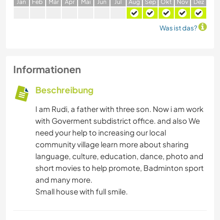
J
an
F
eb
M
är
A
pr
M
ai
J
un
J
ul
A
ug
S
ep
O
kt
N
ov
D
ez
Was ist das?
Informationen
Beschreibung
I am Rudi, a father with three son. Now i am work
with Goverment subdistrict office. and also We
need your help to increasing our local
community village learn more about sharing
language, culture, education, dance, photo and
short movies to help promote, Badminton sport
and many more.
Small house with full smile.