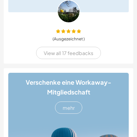
(Ausgezeichnet )
View all 17 feedbacks
Verschenke eine Workaway-
Mitgliedschaft
mehr