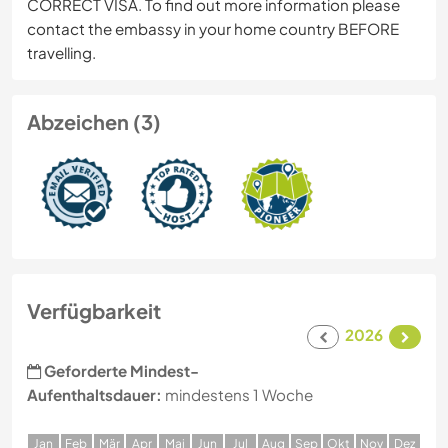
CORRECT VISA. To find out more information please
contact the embassy in your home country BEFORE
travelling.
Abzeichen (3)
Verfügbarkeit
2026
Geforderte Mindest-
Aufenthaltsdauer:
mindestens 1 Woche
J
an
F
eb
M
är
A
pr
M
ai
J
un
J
ul
A
ug
S
ep
O
kt
N
ov
D
ez