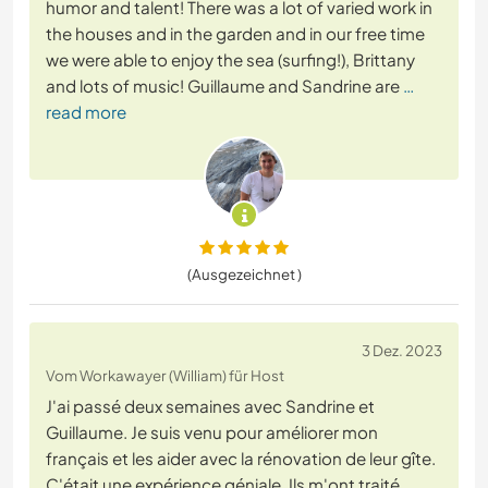
humor and talent! There was a lot of varied work in
the houses and in the garden and in our free time
we were able to enjoy the sea (surfing!), Brittany
and lots of music! Guillaume and Sandrine are
…
read more
(Ausgezeichnet )
3 Dez. 2023
Vom Workawayer (William) für Host
J'ai passé deux semaines avec Sandrine et
Guillaume. Je suis venu pour améliorer mon
français et les aider avec la rénovation de leur gîte.
C'était une expérience géniale. Ils m'ont traité