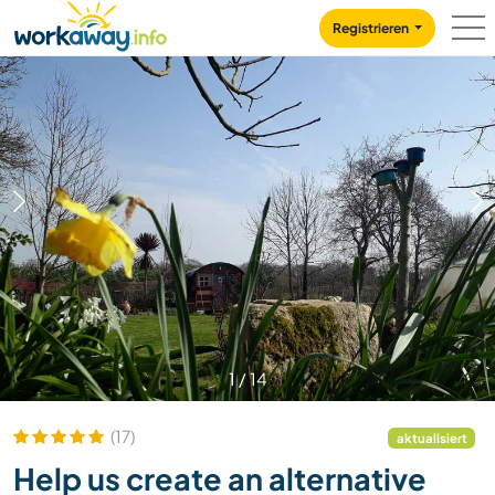
Skip to:
CONTENT
MAIN NAVIGATION
FOOTER
Registrieren
1
/
14
(17)
aktualisiert
Help us create an alternative