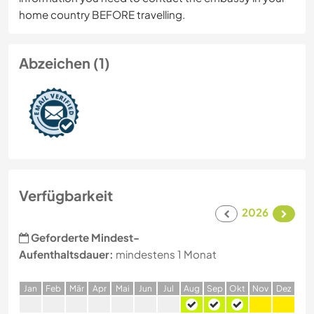
home country BEFORE travelling.
Abzeichen (1)
Verfügbarkeit
2026
Geforderte Mindest-
Aufenthaltsdauer:
mindestens 1 Monat
J
an
F
eb
M
är
A
pr
M
ai
J
un
J
ul
A
ug
S
ep
O
kt
N
ov
D
ez