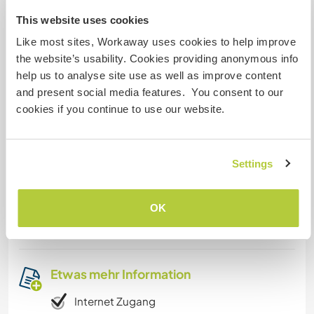
Private room with bathroom and use of the
This website uses cookies
house and kitchen; board and lodging.
Like most sites, Workaway uses cookies to help improve
Eigen kamer met gebruik huis, badkamer en
the website’s usability. Cookies providing anonymous info
keuken; kost en inwoning.
help us to analyse site use as well as improve content
and present social media features. You consent to our
cookies if you continue to use our website.
Was noch ...
Free public transport at 50 meters. Enough
Settings
sights in Luxembourg, see the internet.
Gratis openbaar vervoer op 50 meter. Genoeg
OK
bezienwaardigheden in Luxemburg, zie internet.
Etwas mehr Information
Internet Zugang