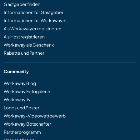
Gastgeber finden
Informationen für Gastgeber
Informationen für Workawayer
Als Workawayer registrieren
Als Host registrieren
Workaway als Geschenk
Rabatte und Partner
Community
Workaway Blog
Workaway Fotogalerie
Workaway.tv
Logos und Poster
Workaway-Videowettbewerb
Workaway Botschafter
Partnerprogramm
Unsere Mission