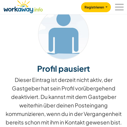
Skip to:
CONTENT
MAIN NAVIGATION
FOOTER
Registrieren
Profil pausiert
Dieser Eintrag ist derzeit nicht aktiv, der
Gastgeber hat sein Profil vorübergehend
deaktiviert. Du kannst mit dem Gastgeber
weiterhin über deinen Posteingang
kommunizieren, wenn du in der Vergangenheit
bereits schon mit ihm in Kontakt gewesen bist.