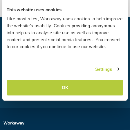
This website uses cookies
Like most sites, Workaway uses cookies to help improve
the website’s usability. Cookies providing anonymous
Dein nächstes Abenteuer beginnt
info help us to analyse site use as well as improve
heute
content and present social media features. You consent
to our cookies if you continue to use our website.
Werde heute Mitglied der Workaway-Community und
erlebe einzigartige Reiseerfahrungen mit mehr als 50.000
Möglichkeiten weltweit.
Settings
Registrieren
OK
Workaway