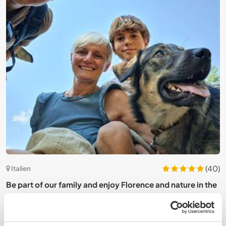
3)
(40)
Italien
Be part of our family and enjoy Florence and nature in the
L
countryside of Tuscany, Italy
S