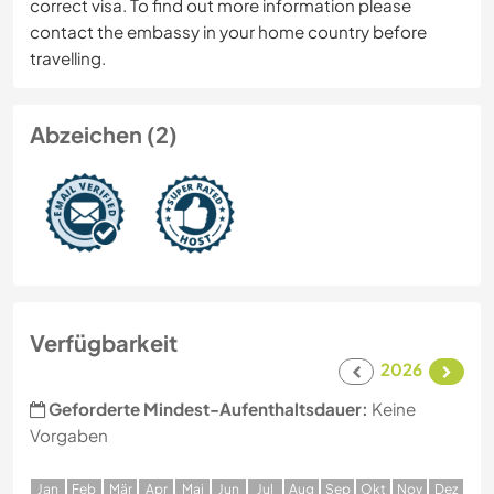
correct visa. To find out more information please
contact the embassy in your home country before
travelling.
Abzeichen (2)
Verfügbarkeit
2026
Geforderte Mindest-Aufenthaltsdauer:
Keine
Vorgaben
J
an
F
eb
M
är
A
pr
M
ai
J
un
J
ul
A
ug
S
ep
O
kt
N
ov
D
ez