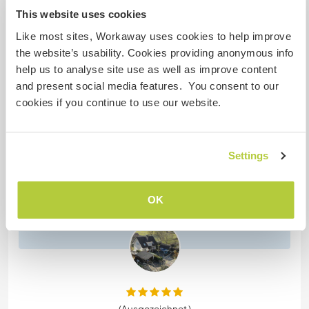
+3
This website uses cookies
Like most sites, Workaway uses cookies to help improve
the website’s usability. Cookies providing anonymous info
help us to analyse site use as well as improve content
Feedback (9)
and present social media features. You consent to our
cookies if you continue to use our website.
18 Juli 2026
Vom Host für Workawayer (
Alejandro
)
Settings
Wir haben die Zeit mit Alejandro sehr genossen. Er
war ein interessierter, offener und hilfsbereiter
Gast. Wir würden ihn sehr gerne jederzeit wieder
OK
beherbergen.
(Ausgezeichnet )