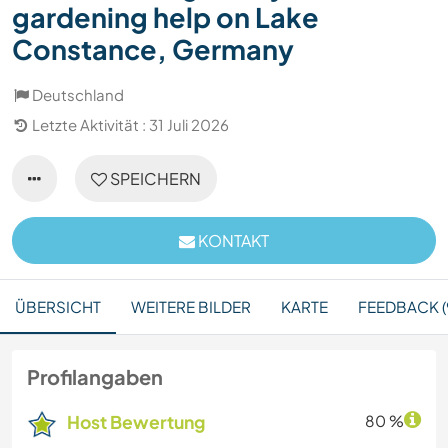
gardening help on Lake
Constance, Germany
Deutschland
Letzte Aktivität : 31 Juli 2026
SPEICHERN
KONTAKT
ÜBERSICHT
WEITERE BILDER
KARTE
FEEDBACK (
Profilangaben
Host Bewertung
80 %