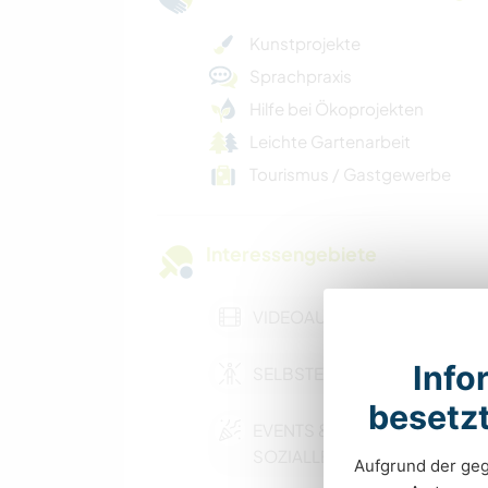
Kunstprojekte
Sprachpraxis
Hilfe bei Ökoprojekten
Leichte Gartenarbeit
Tourismus / Gastgewerbe
Interessengebiete
VIDEOAUFNAHMEN
Infor
SELBSTENTWICKLUNG
besetzt
EVENTS &
SOZIALLEBEN
Aufgrund der geg