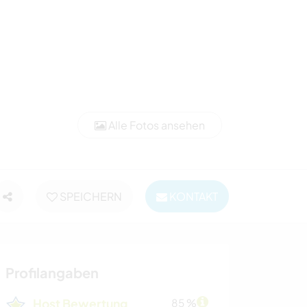
Alle Fotos ansehen
SPEICHERN
KONTAKT
Profilangaben
Host Bewertung
85 %