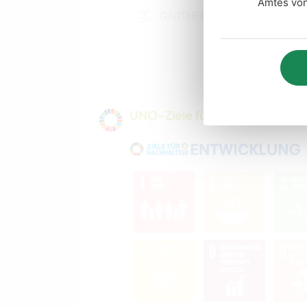
Amtes von
GÄRTNERN
MUSIK
GARTENARBEITEN
UNO-Ziele für nachhaltige Entw
KUNST & DESIGN
NATUR
RADFAHREN