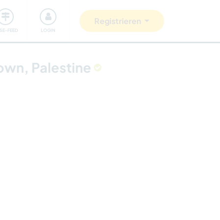
Unsere Community
Gutes tun
Registrieren
ISE-FEED
LOGIN
own, Palestine