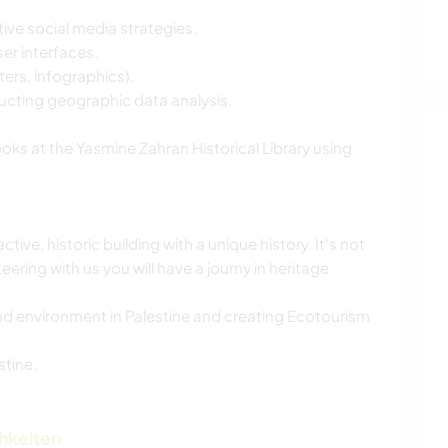
ve social media strategies.
er interfaces.
ters, infographics).
ucting geographic data analysis.
oks at the Yasmine Zahran Historical Library using
ive, historic building with a unique history. It's not
eering with us you will have a journy in heritage
nd environment in Palestine and creating Ecotourism
stine.
chkeiten