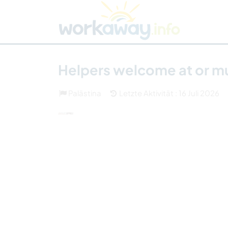
Skip to:
CONTENT
MAIN NAVIGATION
FOOTER
Host finden
Reisepartner finden
Funkti
Sicherheit
Helpers welcome at or mu
Palästina
Letzte Aktivität : 16 Juli 2026