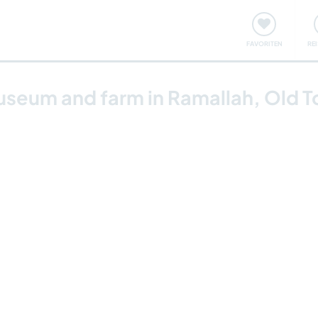
onsweise
Treffen & Veranstaltungen
Reisen & Lernen
FAVORITEN
RE
seum and farm in Ramallah, Old T