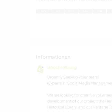
J
an
F
eb
M
är
A
pr
M
ai
Informationen
Beschreibung
Urgently Seeking Volunteers!
(Experts in: Social Media Manageme
We are looking for creative voluntee
development of our project: the He
Historical Library, and our Heritage 