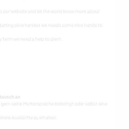
 our website and let the world know more about
starting olive harvest we needs some nice hands to
 farm we need a help to plant .
tausch an
r gern seine Muttersprache beibringt oder selbst eine
eitere Auskünfte zu erhalten.