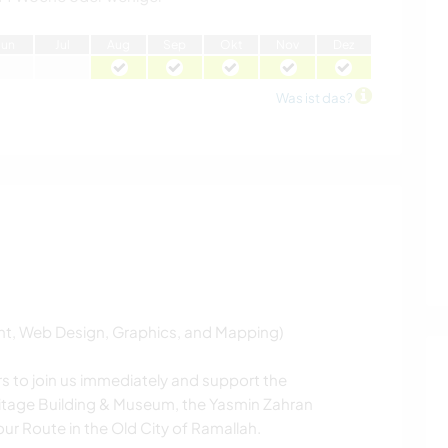
J
un
J
ul
A
ug
S
ep
O
kt
N
ov
D
ez
Was ist das?
nt, Web Design, Graphics, and Mapping)
rs to join us immediately and support the
ritage Building & Museum, the Yasmin Zahran
Tour Route in the Old City of Ramallah.