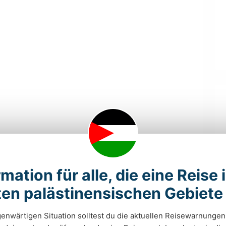
TECHNIK
NACHHALTIGKEIT
mation für alle, die eine Reise 
POLITIK & SOZIALES
FARMARBEIT
en palästinensischen Gebiete
KULTUR
KARITATIVE
ARBEITEN
enwärtigen Situation solltest du die aktuellen Reisewarnunge