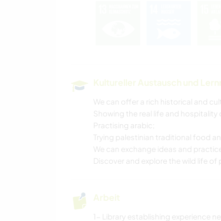
Kultureller Austausch und Ler
We can offer a rich historical and cu
Showing the real life and hospitality
Practising arabic;
Trying palestinian traditional food 
We can exchange ideas and practices 
Discover and explore the wild life of
Arbeit
1- Library establishing experience n