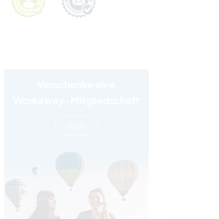
Verschenke eine
Workaway-Mitgliedschaft
mehr