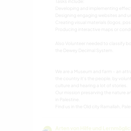
Tasks include:
Developing and implementing effecti
Designing engaging websites and us
Creating visual materials (logos, pos
Producing interactive maps or cond
Also Volunteer needed to classify bo
the Dewey Decimal System.
We are a Museum and farm - an attract
the country it's the people, by volunt
culture and hearing a lot of stories.
Our mission presarving the nature a
in Palestine.
Find us in the Old city Ramallah, Pale
Arten von Hilfe und Lernmögli