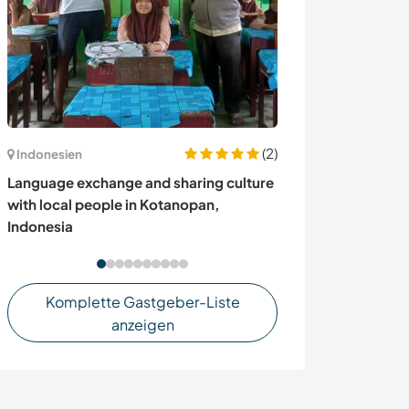
(2)
Indonesien
Portugal
Language exchange and sharing culture
Live in nature'
with local people in Kotanopan,
me with wood-ar
Indonesia
Komplette Gastgeber-Liste
anzeigen