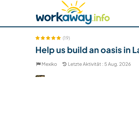
Skip to:
CONTENT
MAIN NAVIGATION
FOOTER
Host finden
Reisepartner finden
Funkti
Sicherheit
(19)
Help us build an oasis in 
Mexiko
Letzte Aktivität : 5 Aug. 2026