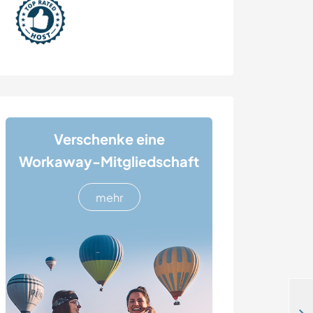
Verschenke eine
Workaway-Mitgliedschaft
mehr