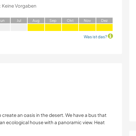
:
Keine Vorgaben
J
un
J
ul
A
ug
S
ep
O
kt
N
ov
D
ez
Was ist das?
o create an oasis in the desert. We have a bus that
 an ecological house with a panoramic view. Heat