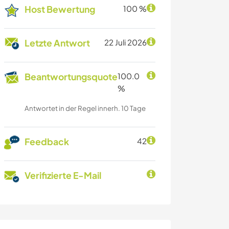
Host Bewertung
100 %
Letzte Antwort
22 Juli 2026
Beantwortungsquote
100.0
%
Antwortet in der Regel innerh. 10 Tage
Feedback
42
Verifizierte E-Mail