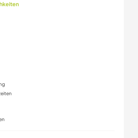
chkeiten
ung
zeiten
en