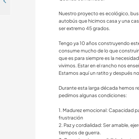
Help us to develop a permaculture project in Colima, México
Nuestro proyecto es ecológico, bus
autobús que hicimos casa y una cas
ser extremo 45 grados.
Tengo ya 10 años construyendo este
consume mucho de lo que construim
que es para siempre es la necesida
vivimos. Estar en el rancho nos ense
Estamos aquí un ratito y después no
Durante esta larga década hemos rec
pedimos algunas condiciones:
1. Madurez emocional: Capacidad par
frustración
2. Paz y cordialidad: Ser amable, ej
tiempos de guerra.