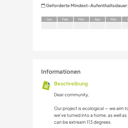
Geforderte Mindest-Aufenthaltsdauer
J
an
F
eb
M
är
A
pr
M
ai
Informationen
Beschreibung
Dear community,
Our project is ecological — we aim t
we've turned into a home, as well as
can be extream 113 degrees.