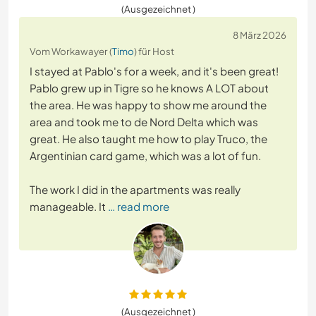
(Ausgezeichnet )
8 März 2026
Vom Workawayer (
Timo
) für Host
I stayed at Pablo's for a week, and it's been great!
Pablo grew up in Tigre so he knows A LOT about
the area. He was happy to show me around the
area and took me to de Nord Delta which was
great. He also taught me how to play Truco, the
Argentinian card game, which was a lot of fun.
The work I did in the apartments was really
manageable. It
… read more
(Ausgezeichnet )