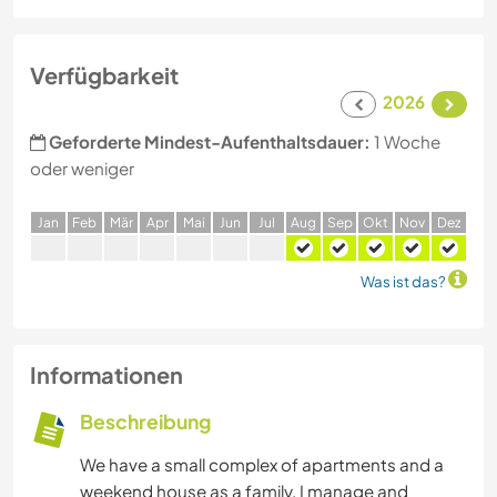
Verfügbarkeit
2026
Geforderte Mindest-Aufenthaltsdauer:
1 Woche
oder weniger
J
an
F
eb
M
är
A
pr
M
ai
J
un
J
ul
A
ug
S
ep
O
kt
N
ov
D
ez
Was ist das?
Informationen
Beschreibung
We have a small complex of apartments and a
weekend house as a family. I manage and