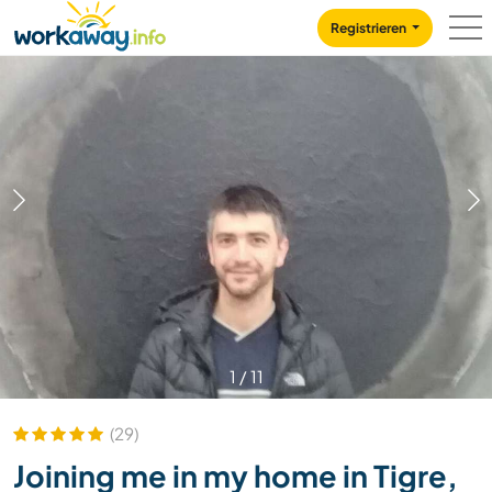
Skip to:
CONTENT
MAIN NAVIGATION
FOOTER
Registrieren
1
/
11
(29)
Joining me in my home in Tigre,