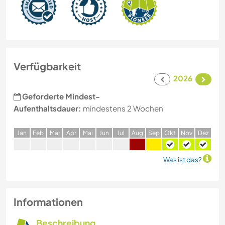
Verfügbarkeit
2026
Geforderte Mindest-
Aufenthaltsdauer:
mindestens 2 Wochen
J
an
F
eb
M
är
A
pr
M
ai
J
un
J
ul
A
ug
S
ep
O
kt
N
ov
D
ez
Was ist das?
Informationen
Beschreibung