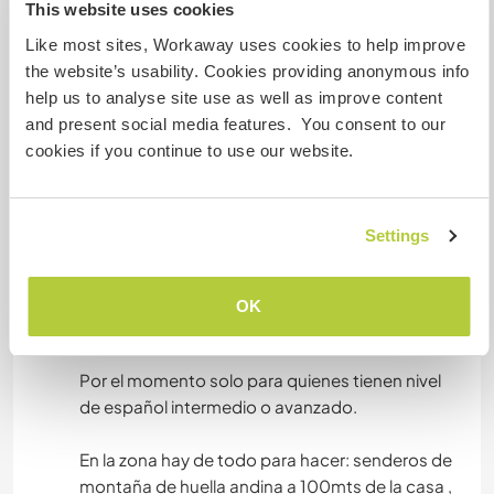
This website uses cookies
In the area there is everything to do: Andean
Like most sites, Workaway uses cookies to help improve
mountain trails 100 meters from the house,
the website’s usability. Cookies providing anonymous info
trekking, lakes to go to the beach, bicycle
help us to analyse site use as well as improve content
circuits, mountain refuges. Lake Nahuel Huapi
and present social media features. You consent to our
with many beaches 1000 meters from the house
cookies if you continue to use our website.
and the town 5km away with a public bus that
passes by route 40 2 blocks from the house.
There is a Sky Center 5 km away and an entire
Settings
city immersed in a national park (unique in the
world) full of fun plans to do and see.
OK
---
Por el momento solo para quienes tienen nivel
de español intermedio o avanzado.
En la zona hay de todo para hacer: senderos de
montaña de huella andina a 100mts de la casa ,