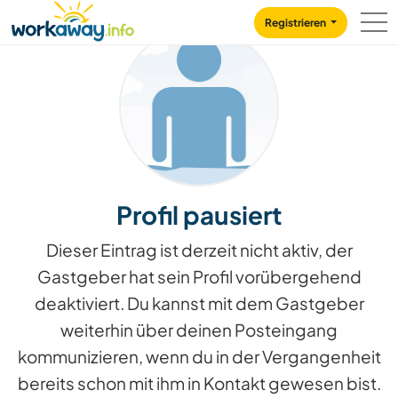
Skip to:
CONTENT
MAIN NAVIGATION
FOOTER
Registrieren
Profil pausiert
Dieser Eintrag ist derzeit nicht aktiv, der
Gastgeber hat sein Profil vorübergehend
deaktiviert. Du kannst mit dem Gastgeber
weiterhin über deinen Posteingang
kommunizieren, wenn du in der Vergangenheit
bereits schon mit ihm in Kontakt gewesen bist.