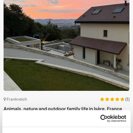
7)
(1)
Frankreich
Animals, nature and outdoor family life in Isère, France
C
P