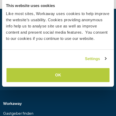
This website uses cookies
Like most sites, Workaway uses cookies to help improve
the website’s usability. Cookies providing anonymous
Dein nächstes Abenteuer beginnt
info help us to analyse site use as well as improve
heute
content and present social media features. You consent
Werde heute Mitglied der Workaway-Community und
to our cookies if you continue to use our website.
erlebe einzigartige Reiseerfahrungen mit mehr als 50.000
Möglichkeiten weltweit.
Settings
Registrieren
OK
Workaway
Gastgeber finden