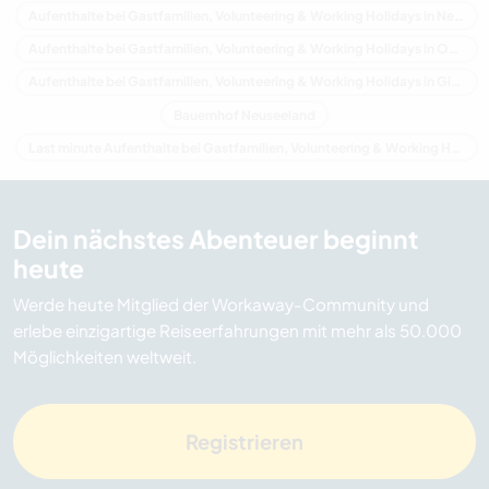
Aufenthalte bei Gastfamilien, Volunteering & Working Holidays in Neuseeland
Aufenthalte bei Gastfamilien, Volunteering & Working Holidays in Ozeanien
Aufenthalte bei Gastfamilien, Volunteering & Working Holidays in Gisborne
Bauernhof Neuseeland
Last minute Aufenthalte bei Gastfamilien, Volunteering & Working Holidays in Neuseeland
Dein nächstes Abenteuer beginnt
heute
Werde heute Mitglied der Workaway-Community und
erlebe einzigartige Reiseerfahrungen mit mehr als 50.000
Möglichkeiten weltweit.
Registrieren