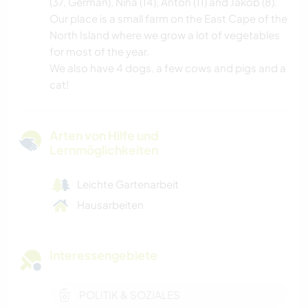
(37, German), Nina (14), Anton (11) and Jakob (8).
Our place is a small farm on the East Cape of the
North Island where we grow a lot of vegetables
for most of the year.
We also have 4 dogs, a few cows and pigs and a
cat!
Arten von Hilfe und
Lernmöglichkeiten
Leichte Gartenarbeit
Hausarbeiten
Interessengebiete
POLITIK & SOZIALES