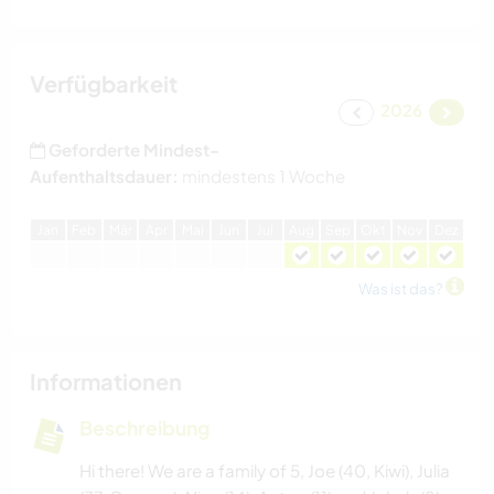
Verfügbarkeit
2026
Geforderte Mindest-
Aufenthaltsdauer:
mindestens 1 Woche
J
an
F
eb
M
är
A
pr
M
ai
J
un
J
ul
A
ug
S
ep
O
kt
N
ov
D
ez
Was ist das?
Informationen
Beschreibung
Hi there! We are a family of 5, Joe (40, Kiwi), Julia