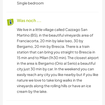
Single bedroom
Was noch ...
We live in a little village called Cazzago San
Martino (BS), in the beautiful vineyards area of
Franciacorta, 20 min by lake Iseo, 30 by
Bergamo, 20 min by Brescia. There is a train
station that can bring you straight to Brescia in
15 min and to Milan (1h30 min). The closest airport
in the area is Bergamo (Orio al Serio) a beautiful
city just 30 min by car. In the weekend you can
easily reach any city you like nearby but if you like
nature we love to take long walks in the
vineyards along the rolling hills or have an ice
cream by the lake.