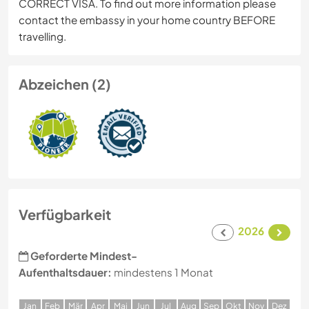
CORRECT VISA. To find out more information please
contact the embassy in your home country BEFORE
travelling.
Abzeichen (2)
Verfügbarkeit
2026
Geforderte Mindest-
Aufenthaltsdauer:
mindestens 1 Monat
J
an
F
eb
M
är
A
pr
M
ai
J
un
J
ul
A
ug
S
ep
O
kt
N
ov
D
ez