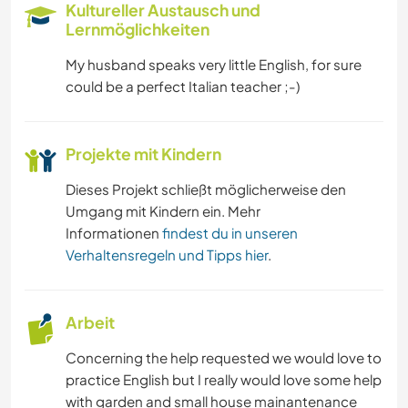
Kultureller Austausch und
Lernmöglichkeiten
DARSTELLENDE KÜNSTE
My husband speaks very little English, for sure
could be a perfect Italian teacher ;-)
ZEICHNEN & MALEN
BÜCHER
Projekte mit Kindern
KUNST & DESIGN
Dieses Projekt schließt möglicherweise den
Umgang mit Kindern ein. Mehr
Informationen
findest du in unseren
GÄRTNERN
Verhaltensregeln und Tipps hier
.
MUSIK
Arbeit
SPRACHEN
Concerning the help requested we would love to
GARTENARBEITEN
practice English but I really would love some help
with garden and small house mainantenance