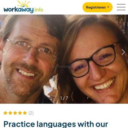
Skip to:
CONTENT
MAIN NAVIGATION
FOOTER
Registrieren
1
/
7
(2)
Practice languages with our