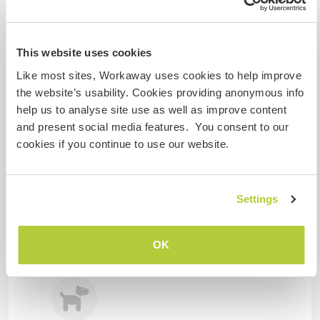
Platz zum Abstellen von
Camper Vans
This website uses cookies
We have a fenced yard, it's ok for a motorbike
Like most sites, Workaway uses cookies to help improve
but not for a campervan because we share the
the website’s usability. Cookies providing anonymous info
outside space with some neighbors.
help us to analyse site use as well as improve content
and present social media features. You consent to our
cookies if you continue to use our website.
Kapazität - wie viele
Workawayer maximal
eine(n)
Settings
OK
Meine Tiere/Haustiere