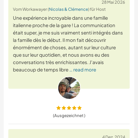
28 Mai 2026
Vom Workawayer (
Nicolas & Clémence
) für Host
Une expérience incroyable dans une famille
italienne proche de la gare ! La communication
était super, je me suis vraiment senti intégrés dans
la famille dès le début. Il mon fait découvrir
énormément de choses, autant sur leur culture
que sur leur quotidien, et nous avons eu des
conversations très enrichissantes. J'avais
beaucoup de temps libre
… read more
(Ausgezeichnet )
4 Dez. 2024