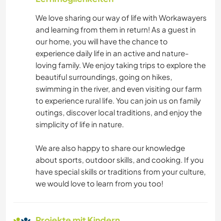
HEIMWERKEN & DIY
We love sharing our way of life with Workawayers
and learning from them in return! As a guest in
GÄRTNERN
our home, you will have the chance to
experience daily life in an active and nature-
FOTOGRAFIE
loving family. We enjoy taking trips to explore the
beautiful surroundings, going on hikes,
SPRACHEN
swimming in the river, and even visiting our farm
to experience rural life. You can join us on family
GARTENARBEITEN
outings, discover local traditions, and enjoy the
simplicity of life in nature.
KOCHEN & BACKEN
We are also happy to share our knowledge
about sports, outdoor skills, and cooking. If you
ZEICHNEN & MALEN
have special skills or traditions from your culture,
we would love to learn from you too!
TISCHLERARBEITEN
TIERE
Projekte mit Kindern