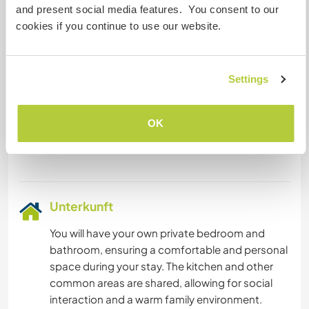
WINTERSPORT
Englisch: Fließend
and present social media features. You consent to our
Slovenian: Fließend
cookies if you continue to use our website.
Italienisch: Gute Kenntnisse
WASSERSPORT
Dieser Gastgeber bietet Sprachaustausch an
OUTDOOR-AKTIVITÄTEN
Settings
Dieser Gastgeber gibt an, dass er dir gern seine
Muttersprache beibringt oder selbst eine
WANDERN
Sprache lernen möchte.
OK
Bitte wende dich direkt an ihn, um weitere
RADFAHREN
Auskünfte zu erhalten.
ERLEBNISSPORTARTEN
Unterkunft
You will have your own private bedroom and
bathroom, ensuring a comfortable and personal
space during your stay. The kitchen and other
common areas are shared, allowing for social
interaction and a warm family environment.