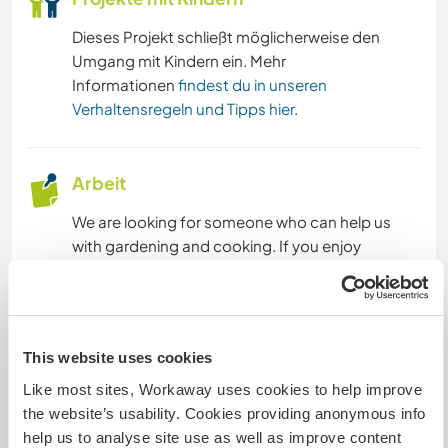
CAMPING
Dieses Projekt schließt möglicherweise den
Umgang mit Kindern ein. Mehr
Informationen
findest du in unseren
YOGA / WELLNESS
Verhaltensregeln und Tipps hier
.
MANNSCHAFTSSPORTARTEN
Arbeit
NATUR
We are looking for someone who can help us
FITNESS
with gardening and cooking. If you enjoy
spending time in nature, being part of a dynamic
household, and sharing experiences with an
STRAND
active family, you will love staying with us!
TANZEN
This website uses cookies
Like most sites, Workaway uses cookies to help improve
Sprachen
GEBIRGE
the website’s usability. Cookies providing anonymous info
Gesprochene Sprachen
help us to analyse site use as well as improve content