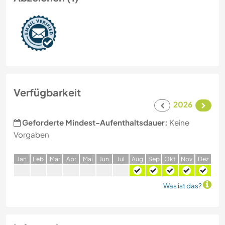
Verfügbarkeit
2026
Geforderte Mindest-Aufenthaltsdauer:
Keine
Vorgaben
J
an
F
eb
M
är
A
pr
M
ai
J
un
J
ul
A
ug
S
ep
O
kt
N
ov
D
ez
Was ist das?