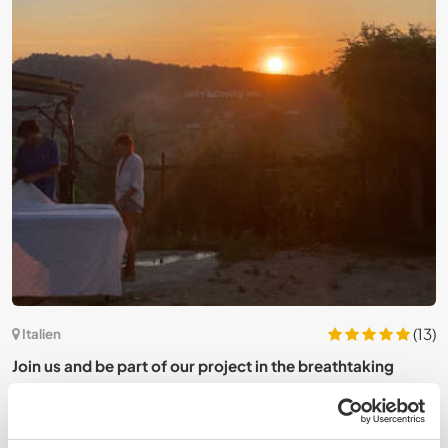
5)
(13)
Italien
Join us and be part of our project in the breathtaking
J
panorama of Rossano, Italy
c