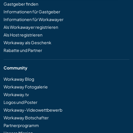
Gastgeber finden
Informationen für Gastgeber
Informationen für Workawayer
Als Workawayer registrieren
Als Host registrieren
Workaway als Geschenk
Rabatte und Partner
Community
Workaway Blog
Workaway Fotogalerie
Workaway.tv
Logos und Poster
Workaway-Videowettbewerb
Workaway Botschafter
Partnerprogramm
Unsere Mission