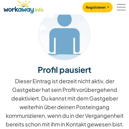
Skip to:
CONTENT
MAIN NAVIGATION
FOOTER
Registrieren
Profil pausiert
Dieser Eintrag ist derzeit nicht aktiv, der
Gastgeber hat sein Profil vorübergehend
deaktiviert. Du kannst mit dem Gastgeber
weiterhin über deinen Posteingang
kommunizieren, wenn du in der Vergangenheit
bereits schon mit ihm in Kontakt gewesen bist.