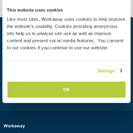
This website uses cookies
Like most sites, Workaway uses cookies to help improve
the website’s usability. Cookies providing anonymous
Dein nächstes Abenteuer beginnt
info help us to analyse site use as well as improve
heute
content and present social media features. You consent
to our cookies if you continue to use our website.
Werde heute Mitglied der Workaway-Community und
erlebe einzigartige Reiseerfahrungen mit mehr als 50.000
Möglichkeiten weltweit.
Settings
Registrieren
OK
Workaway