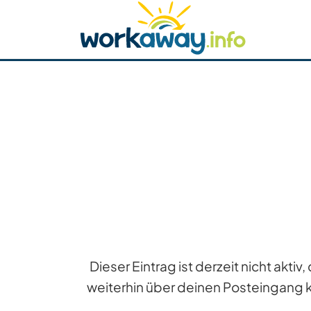
Skip to:
CONTENT
MAIN NAVIGATION
FOOTER
Host finden
Reisepartner finden
Funkti
Sicherheit
Dieser Eintrag ist derzeit nicht akt
weiterhin über deinen Posteingang 