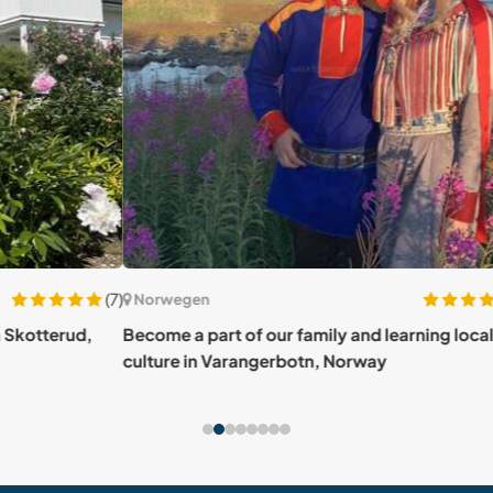
(7)
(1)
Norwegen
Nor
d,
Become a part of our family and learning local
Cozy 
culture in Varangerbotn, Norway
Nor