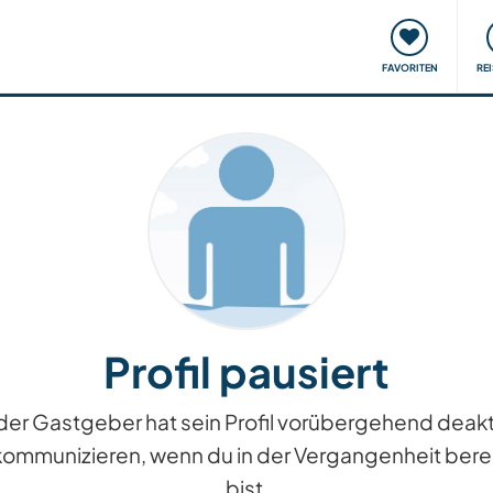
onsweise
Treffen & Veranstaltungen
Reisen & Lernen
FAVORITEN
RE
Profil pausiert
iv, der Gastgeber hat sein Profil vorübergehend dea
kommunizieren, wenn du in der Vergangenheit berei
bist.