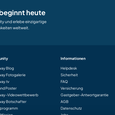
beginnt heute
 und erlebe einzigartige
keiten weltweit.
nity
Informationen
ay Blog
Helpdesk
ay Fotogalerie
Sicherheit
ay.tv
FAQ
und Poster
Versicherung
way-Videowettbewerb
Gastgeber-Antwortgarantie
ay Botschafter
AGB
rprogramm
Datenschutz
 Mission
Jobs