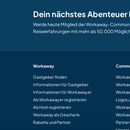
Dein nächstes Abenteuer 
Werde heute Mitglied der Workaway-Community
Reiseerfahrungen mit mehr als 50.000 Möglich
Workaway
Commu
Gastgeber finden
Workaw
Informationen für Gastgeber
Workaw
Informationen für Workawayer
Workaw
Als Workawayer registrieren
Logos 
Als Host registrieren
Worka
Workaway als Geschenk
Workaw
Rabatte und Partner
Partne
Unsere