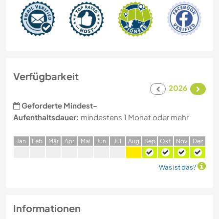
Verfügbarkeit
2026
Geforderte Mindest-
Aufenthaltsdauer:
mindestens 1 Monat oder mehr
J
an
F
eb
M
är
A
pr
M
ai
J
un
J
ul
A
ug
S
ep
O
kt
N
ov
D
ez
Was ist das?
Informationen