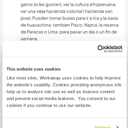
gatos (si les gustan), ver la cultura afroperuana,
ver una vieja hacienda colonial ( hacienda san
jose). Pueden tomar buses para ir a Ica y la oasis
de huacachina, tambien Pisco, Nazca, la reserva
de Paracas o Lima, para pasar un dia o un fin de
semana.
Etwas mehr Information
This website uses cookies
Internet Zugang
Like most sites, Workaway uses cookies to help improve
the website’s usability. Cookies providing anonymous info
Eingeschränkter Internet Zugang
help us to analyse site use as well as improve content
and present social media features. You consent to our
Wir besitzen Tiere
cookies if you continue to use our website.
Wir sind Raucher
Settings