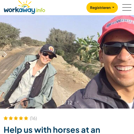
Skip to:
CONTENT
MAIN NAVIGATION
FOOTER
Registrieren
1
/
12
(16)
Help us with horses at an