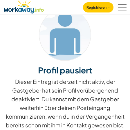
Skip to:
CONTENT
MAIN NAVIGATION
FOOTER
Registrieren
Profil pausiert
Dieser Eintrag ist derzeit nicht aktiv, der
Gastgeber hat sein Profil vorübergehend
deaktiviert. Du kannst mit dem Gastgeber
weiterhin über deinen Posteingang
kommunizieren, wenn du in der Vergangenheit
bereits schon mit ihm in Kontakt gewesen bist.