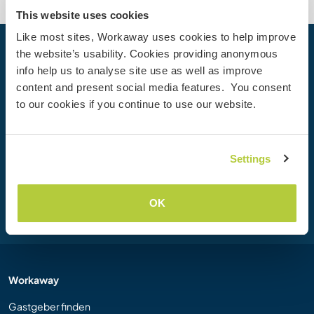
This website uses cookies
Like most sites, Workaway uses cookies to help improve
the website’s usability. Cookies providing anonymous
Dein nächstes Abenteuer beginnt
info help us to analyse site use as well as improve
heute
content and present social media features. You consent
Werde heute Mitglied der Workaway-Community und
to our cookies if you continue to use our website.
erlebe einzigartige Reiseerfahrungen mit mehr als 50.000
Möglichkeiten weltweit.
Settings
Registrieren
OK
Workaway
Gastgeber finden