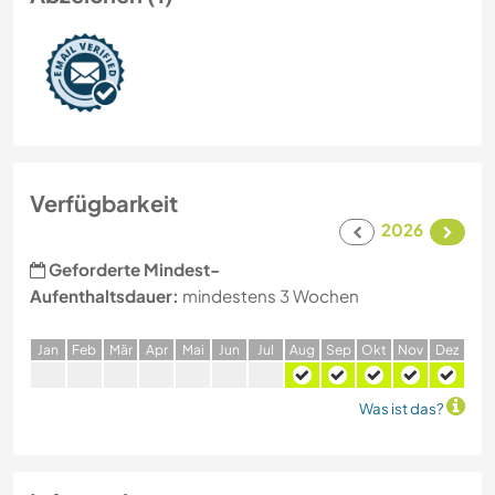
Verfügbarkeit
2026
Geforderte Mindest-
Aufenthaltsdauer:
mindestens 3 Wochen
J
an
F
eb
M
är
A
pr
M
ai
J
un
J
ul
A
ug
S
ep
O
kt
N
ov
D
ez
Was ist das?