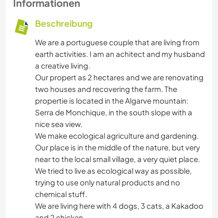
Informationen
Beschreibung
We are a portuguese couple that are living from
earth activities. I am an achitect and my husband
a creative living.
Our propert as 2 hectares and we are renovating
two houses and recovering the farm. The
propertie is located in the Algarve mountain:
Serra de Monchique, in the south slope with a
nice sea view.
We make ecological agriculture and gardening.
Our place is in the middle of the nature, but very
near to the local small village, a very quiet place.
We tried to live as ecological way as possible,
trying to use only natural products and no
chemical stuff.
We are living here with 4 dogs, 3 cats, a Kakadoo
and 2 chicken.