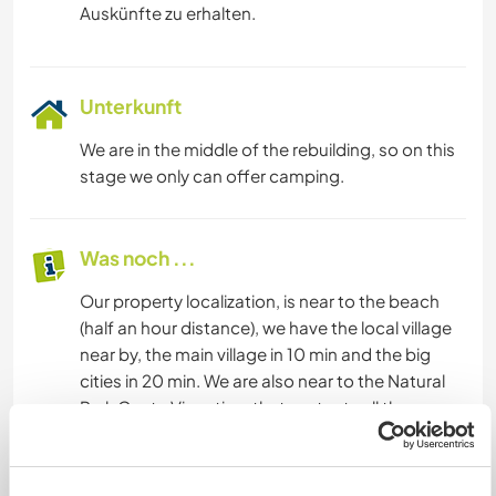
Auskünfte zu erhalten.
Unterkunft
We are in the middle of the rebuilding, so on this
stage we only can offer camping.
Was noch ...
Our property localization, is near to the beach
(half an hour distance), we have the local village
near by, the main village in 10 min and the big
cities in 20 min. We are also near to the Natural
Park Costa Vicentina, that protects all the sea
coast, where you can find spetacular views;
beaches where is possible to have sea bathe,
surf, windsurf; walks; and you can assist to the