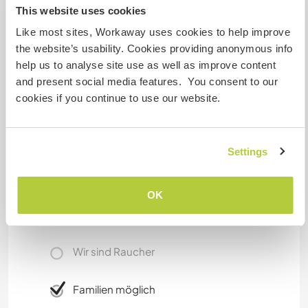
most famous sunset in Europe: Cabe S. Vicente
This website uses cookies
- Sagres. You can also enjoy the moutain,
Like most sites, Workaway uses cookies to help improve
waterfalls, the forest, etc. You can learn new
the website’s usability. Cookies providing anonymous info
techniques.
help us to analyse site use as well as improve content
and present social media features. You consent to our
cookies if you continue to use our website.
Etwas mehr Information
Internet Zugang
Settings
Eingeschränkter Internet Zugang
OK
Wir besitzen Tiere
Wir sind Raucher
Familien möglich