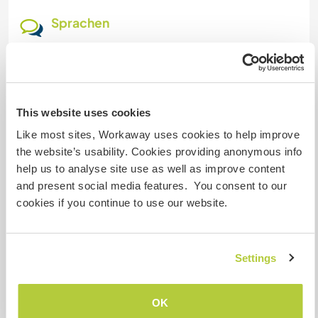
Sprachen
Gesprochene Sprachen
Spanisch: Fließend
Englisch: Grundkenntnisse
Dieser Gastgeber bietet Sprachaustausch an
This website uses cookies
Dieser Gastgeber gibt an, dass er dir gern seine
Like most sites, Workaway uses cookies to help improve
Muttersprache beibringt oder selbst eine
the website’s usability. Cookies providing anonymous info
Sprache lernen möchte.
help us to analyse site use as well as improve content
Bitte wende dich direkt an ihn, um weitere
and present social media features. You consent to our
Auskünfte zu erhalten.
cookies if you continue to use our website.
Unterkunft
Settings
house farms of the associates; Breakfast and
lunch are offered as part of the exchange. and
OK