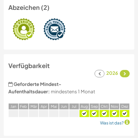
Abzeichen (2)
Verfügbarkeit
2026
Geforderte Mindest-
Aufenthaltsdauer:
mindestens 1 Monat
J
an
F
eb
M
är
A
pr
M
ai
J
un
J
ul
A
ug
S
ep
O
kt
N
ov
D
ez
Was ist das?