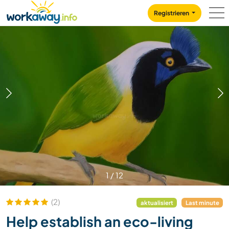
Skip to:
CONTENT
MAIN NAVIGATION
FOOTER
Registrieren
1
/
12
(2)
aktualisiert
Last minute
Help establish an eco-living