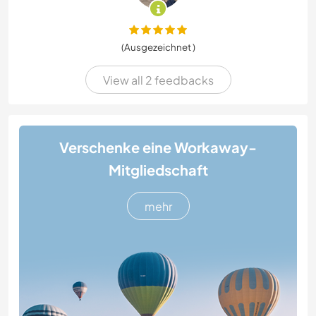
(Ausgezeichnet )
View all 2 feedbacks
Verschenke eine Workaway-
Mitgliedschaft
mehr