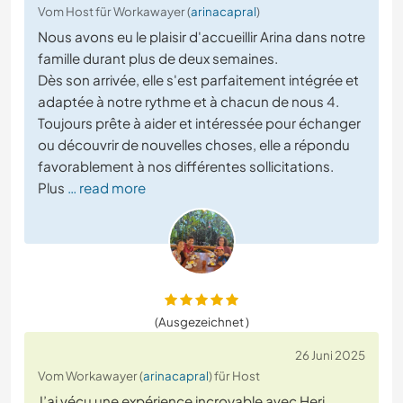
Vom Host für Workawayer (
arinacapral
)
Nous avons eu le plaisir d'accueillir Arina dans notre
famille durant plus de deux semaines.
Dès son arrivée, elle s'est parfaitement intégrée et
adaptée à notre rythme et à chacun de nous 4.
Toujours prête à aider et intéressée pour échanger
ou découvrir de nouvelles choses, elle a répondu
favorablement à nos différentes sollicitations.
Plus
… read more
(Ausgezeichnet )
26 Juni 2025
Vom Workawayer (
arinacapral
) für Host
J’ai vécu une expérience incroyable avec Heri,