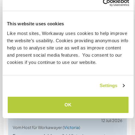
Gastgeber Ref-Nr.: 168662939751
Website-Sicherheit
This website uses cookies
Like most sites, Workaway uses cookies to help improve
the website’s usability. Cookies providing anonymous info
Chatte mit Workawayern, die diesen
help us to analyse site use as well as improve content
Gastgeber besucht haben
and present social media features. You consent to our
cookies if you continue to use our website.
+2
Settings
Feedback (8)
OK
12 Juli 2026
Vom Host für Workawayer (
Victoria
)