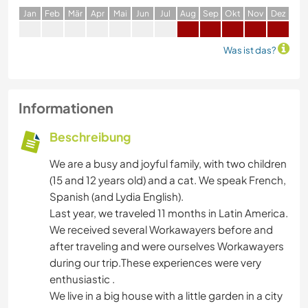
J
an
F
eb
M
är
A
pr
M
ai
J
un
J
ul
A
ug
S
ep
O
kt
N
ov
D
ez
Was ist das?
Informationen
Beschreibung
We are a busy and joyful family, with two children
(15 and 12 years old) and a cat. We speak French,
Spanish (and Lydia English).
Last year, we traveled 11 months in Latin America.
We received several Workawayers before and
after traveling and were ourselves Workawayers
during our trip.These experiences were very
enthusiastic .
We live in a big house with a little garden in a city