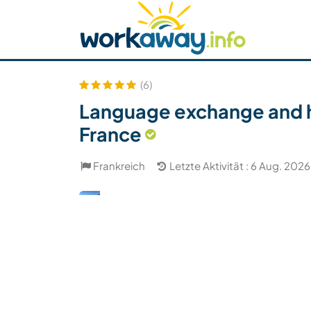
Skip to:
CONTENT
MAIN NAVIGATION
FOOTER
Host finden
Reisepartner finden
Funkti
Sicherheit
(6)
Language exchange and h
France
Frankreich
Letzte Aktivität : 6 Aug. 2026