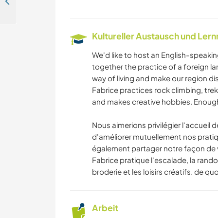
Learn about our way of life in a small village in the countryside of Lorignac, France
Kultureller Austausch und Ler
We'd like to host an English-speaki
together the practice of a foreign l
way of living and make our region d
Fabrice practices rock climbing, tre
and makes creative hobbies. Enough to
Nous aimerions privilégier l'accuei
d'améliorer mutuellement nos prati
également partager notre façon de vi
Fabrice pratique l'escalade, la randon
broderie et les loisirs créatifs. de qu
Arbeit