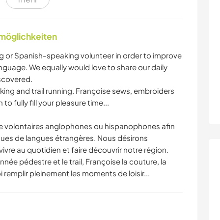
nmöglichkeiten
ng or Spanish-speaking volunteer in order to improve
anguage. We equally would love to share our daily
iscovered.
kking and trail running. Françoise sews, embroiders
 fully fill your pleasure time...
l de volontaires anglophones ou hispanophones afin
ques de langues étrangères. Nous désirons
vre au quotidien et faire découvrir notre région.
née pédestre et le trail, Françoise la couture, la
oi remplir pleinement les moments de loisir...