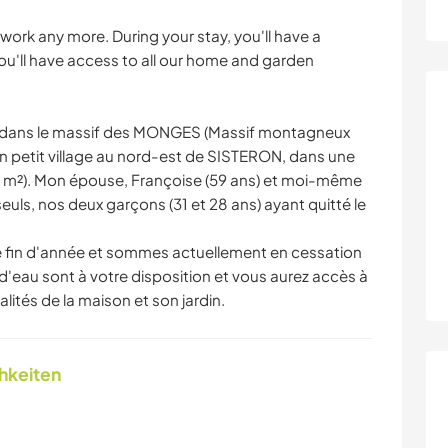
work any more. During your stay, you'll have a
'll have access to all our home and garden
 dans le massif des MONGES (Massif montagneux
n petit village au nord-est de SISTERON, dans une
45 m²). Mon épouse, Françoise (59 ans) et moi-même
euls, nos deux garçons (31 et 28 ans) ayant quitté le
e fin d'année et sommes actuellement en cessation
 d'eau sont à votre disposition et vous aurez accès à
ités de la maison et son jardin.
chkeiten