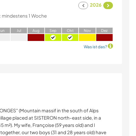
2026
:
mindestens 1 Woche
J
un
J
ul
A
ug
S
ep
O
kt
N
ov
D
ez
Was ist das?
MONGES" (Mountain massif in the south of Alps
village placed at SISTERON north-east side, in a
m²). My wife, Françoise (59 years old) and I
e together, our two boys (31 and 28 years old) have