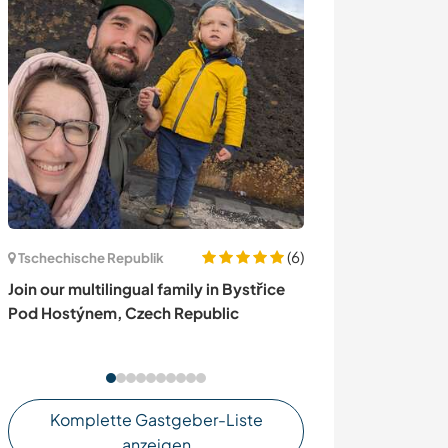
(6)
Tschechische Republik
Spanien
Join our multilingual family in Bystřice
Welcome to our
Pod Hostýnem, Czech Republic
focused on spir
permaculture in
Komplette Gastgeber-Liste
anzeigen