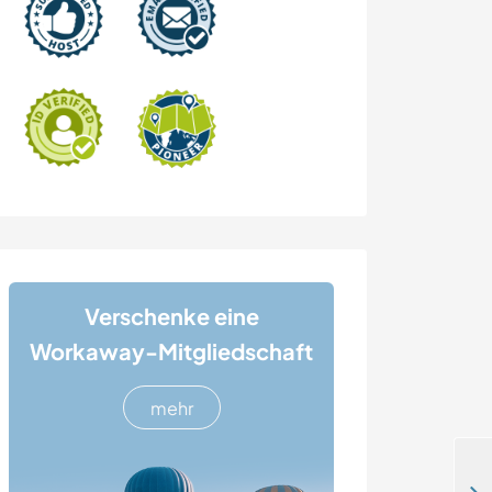
Verschenke eine
Workaway-Mitgliedschaft
mehr