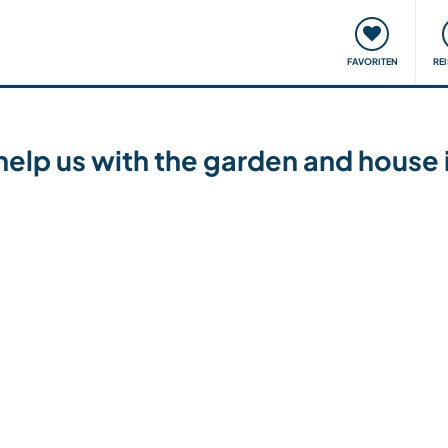
onsweise
Treffen & Veranstaltungen
Reisen & Lernen
FAVORITEN
RE
elp us with the garden and house