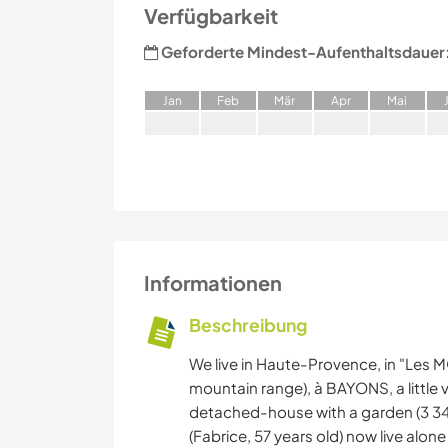
Verfügbarkeit
Geforderte Mindest-Aufenthaltsdauer
J
an
F
eb
M
är
A
pr
M
ai
Informationen
Beschreibung
We live in Haute-Provence, in "Les 
mountain range), à BAYONS, a little 
detached-house with a garden (3 345 
(Fabrice, 57 years old) now live alon