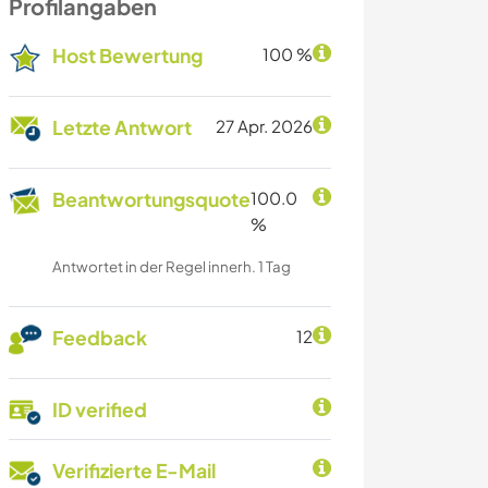
Profilangaben
Host Bewertung
100 %
Letzte Antwort
27 Apr. 2026
Beantwortungsquote
100.0
%
Antwortet in der Regel innerh. 1 Tag
Feedback
12
ID verified
Verifizierte E-Mail