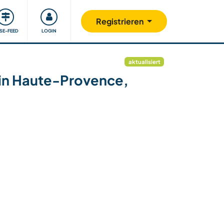
Unsere Community
Gutes tun
Registrieren
ISE-FEED
LOGIN
aktualisiert
 in Haute-Provence,