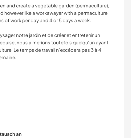
en and create a vegetable garden (permaculture),
ould however like a workawayer with a permaculture
rs of work per day and 4 or 5 days a week.
sager notre jardin et de créer et entretenir un
requise, nous aimerions toutefois quelqu'un ayant
lture. Le temps de travail n'excédera pas 3 à 4
semaine.
tausch an